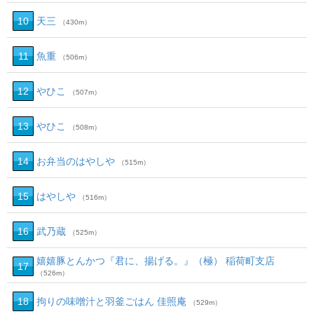
10
天三
（430m）
11
魚重
（506m）
12
やひこ
（507m）
13
やひこ
（508m）
14
お弁当のはやしや
（515m）
15
はやしや
（516m）
16
武乃蔵
（525m）
嬉嬉豚とんかつ『君に、揚げる。』（極） 稲荷町支店
17
（526m）
18
拘りの味噌汁と羽釜ごはん 佳照庵
（529m）