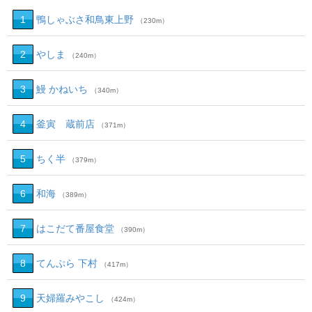
1
鴨しゃぶさ和鳥東上野
（230m）
2
やしま
（240m）
3
鰻 かねいち
（340m）
4
釜寅 蔵前店
（371m）
5
ちく半
（379m）
6
和海
（389m）
7
はこだて番屋食堂
（390m）
8
てんぷら 下村
（417m）
9
天婦羅みやこし
（424m）