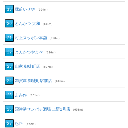
19
蔵前いせや
（564m）
20
とんかつ 大和
（611m）
21
村上スッポン本舗
（620m）
22
とんかつやまべ
（626m）
23
山家 御徒町店
（627m）
24
加賀屋 御徒町駅前店
（646m）
25
ふみ作
（651m）
26
沼津港サンパチ酒場 上野1号店
（653m）
27
忍路
（662m）