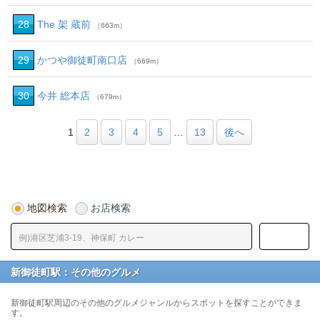
28
The 架 蔵前
（663m）
29
かつや御徒町南口店
（669m）
30
今井 総本店
（679m）
1
2
3
4
5
…
13
後へ
地図検索
お店検索
新御徒町駅：その他のグルメ
新御徒町駅周辺のその他のグルメジャンルからスポットを探すことができま
す。