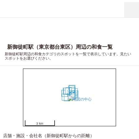
新御徒町駅（東京都台東区）周辺の和食一覧
新御徒町駅周辺の和食カテゴリのスポットを一覧で表示しています。見たい
スポットをお選びください。
16
17
10
5
1
6
7
3
11
12
13
2
14
15
19
9
4
8
20
18
3 km
店舗・施設・会社名（新御徒町駅からの距離）