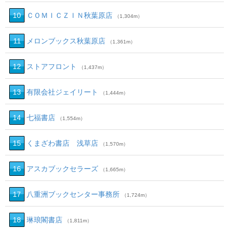
10
ＣＯＭＩＣＺＩＮ秋葉原店
（1,304m）
11
メロンブックス秋葉原店
（1,361m）
12
ストアフロント
（1,437m）
13
有限会社ジェイリート
（1,444m）
14
七福書店
（1,554m）
15
くまざわ書店 浅草店
（1,570m）
16
アスカブックセラーズ
（1,665m）
17
八重洲ブックセンター事務所
（1,724m）
18
琳琅閣書店
（1,811m）