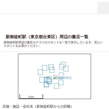
新御徒町駅（東京都台東区）周辺の書店一覧
新御徒町駅周辺の書店カテゴリのスポットを一覧で表示しています。見たい
スポットをお選びください。
14
6
2
3
12
15
1
18
4
5
10
20
11
9
7
8
13
17
19
16
3 km
店舗・施設・会社名（新御徒町駅からの距離）