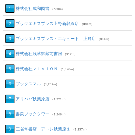
1
株式会社成和図書
（530m）
2
ブックエキスプレス上野新幹線店
（881m）
3
ブックエキスプレス・エキュート 上野店
（881m）
4
株式会社浅草御蔵前書房
（912m）
5
株式会社ｖｉｖｉＯＮ
（1,020m）
6
ブックスマル
（1,209m）
7
アリババ秋葉原店
（1,221m）
8
書泉ブックタワー
（1,246m）
9
三省堂書店 アトレ秋葉原１
（1,257m）