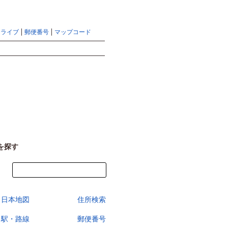
地図検索ならマピオントップ
ヘルプ
サイトマップ
ドライブ
郵便番号
マップコード
検索
を探す
今すぐ地図を見る
日本地図
住所検索
駅・路線
郵便番号