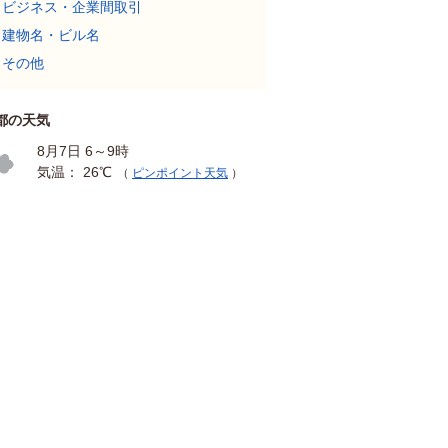
ビジネス・企業間取引
建物名・ビル名
その他
都の天気
8月7日 6～9時
気温： 26℃
（
ピンポイント天気
）