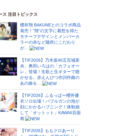
ース 注目トピックス
櫻井翔 BAKUNEとのコラボ商品
発売！“翔”の文字に着想を得た
モチーフデザインとメンバーカ
ラーの赤など随所にこだわり
が…
【TIF2026】乃木坂46五百城茉
央、奥田いろはの「カフェオー
レ」登場！生歌と生ギターで聴
かせる。赤えんぴつ作詞作曲の
あの曲を…
【TIF2026】ふるっぱー櫻井優
衣ソロ出場！バブルガンの泡が
顔にかかるハプニング！体制崩
して「オットット」KAWAII百面
相
【TIF2026】ももクロあーり