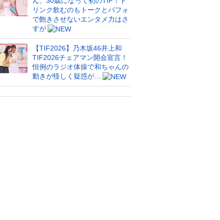
ん、30歳になって初のTIF！ド
リンク飲むのもトークとパフォ
で飽きさせないエンタメ力はさ
すが
【TIF2026】乃木坂46井上和
TIF2026チェアマン開会宣言！
恒例のラジオ体操で和ちゃんの
動きが怪しく疑惑が…