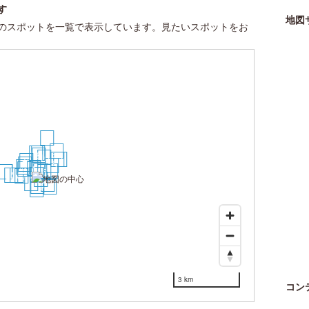
す
地図
のスポットを一覧で表示しています。見たいスポットをお
28
25
11
13
8
10
22
26
6
7
15
12
1
9
2
16
29
30
5
3
4
27
20
17
14
18
21
19
24
23
3 km
コン