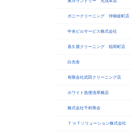
東洋ランドリー 元浅草店
8
ポニークリーニング 仲御徒町店
9
中央ビルサービス株式会社
10
喜久屋クリーニング 稲荷町店
11
白光舎
12
有限会社武田クリーニング店
13
ホワイト急便浅草橋店
14
株式会社千村商会
15
Ｔ’ｎＴソリューション株式会社
16