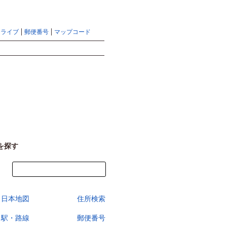
地図検索ならマピオントップ
ヘルプ
サイトマップ
ドライブ
郵便番号
マップコード
検索
を探す
今すぐ地図を見る
日本地図
住所検索
駅・路線
郵便番号