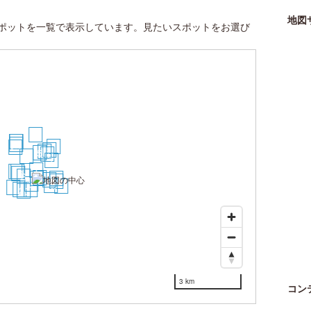
地図
ポットを一覧で表示しています。見たいスポットをお選び
30
27
28
29
24
21
23
15
10
5
8
4
7
1
14
11
13
6
3
2
17
12
19
9
18
26
25
22
16
20
3 km
コン