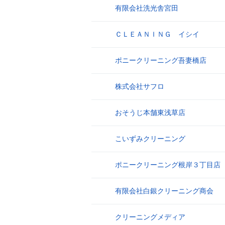
有限会社洗光舎宮田
17
ＣＬＥＡＮＩＮＧ イシイ
18
ポニークリーニング吾妻橋店
19
株式会社サフロ
20
おそうじ本舗東浅草店
21
こいずみクリーニング
22
ポニークリーニング根岸３丁目店
23
有限会社白銀クリーニング商会
24
クリーニングメディア
25