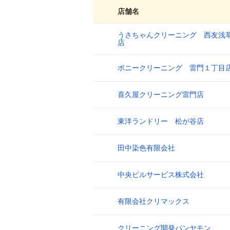
店舗名
うさちゃんクリーニング 西友浅
1
店
ポニークリーニング 雷門１丁目
2
喜久屋クリーニング雷門店
3
東洋ランドリー 松が谷店
4
田中染色有限会社
5
中央ビルサービス株式会社
6
有限会社クリマックス
7
クリーニング開発パンヤモン
8