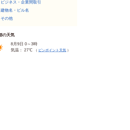
ビジネス・企業間取引
建物名・ビル名
その他
都の天気
8月9日 0～3時
気温： 27℃
（
ピンポイント天気
）