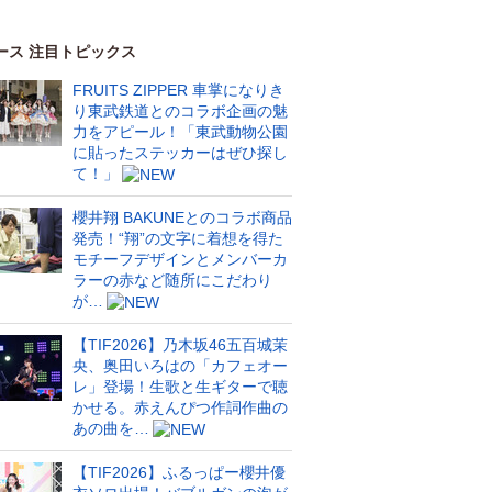
ース 注目トピックス
FRUITS ZIPPER 車掌になりき
り東武鉄道とのコラボ企画の魅
力をアピール！「東武動物公園
に貼ったステッカーはぜひ探し
て！」
櫻井翔 BAKUNEとのコラボ商品
発売！“翔”の文字に着想を得た
モチーフデザインとメンバーカ
ラーの赤など随所にこだわり
が…
【TIF2026】乃木坂46五百城茉
央、奥田いろはの「カフェオー
レ」登場！生歌と生ギターで聴
かせる。赤えんぴつ作詞作曲の
あの曲を…
【TIF2026】ふるっぱー櫻井優