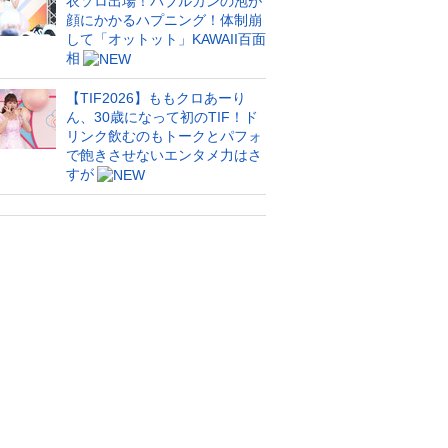
衣ソロ出場！バブルガンの泡が
顔にかかるハプニング！体制崩
して「オットット」KAWAII百面
相
【TIF2026】ももクロあーり
ん、30歳になって初のTIF！ド
リンク飲むのもトークとパフォ
で飽きさせないエンタメ力はさ
すが