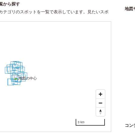
覧から探す
地図
カテゴリのスポットを一覧で表示しています。見たいスポ
23
22
19
20
21
12
5
17
18
9
10
24
13
1
2
6
7
3
27
4
8
26
11
14
15
16
25
28
30
29
3 km
コン