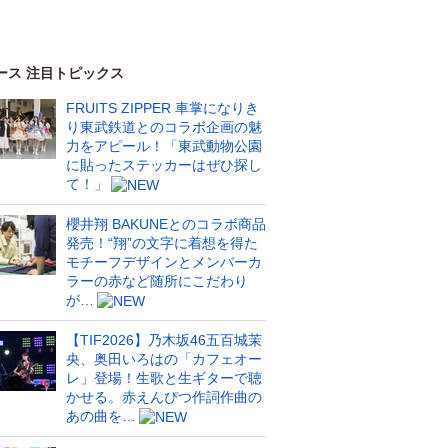
ース 注目トピックス
FRUITS ZIPPER 車掌になりき
り東武鉄道とのコラボ企画の魅
力をアピール！「東武動物公園
に貼ったステッカーはぜひ探し
て！」
櫻井翔 BAKUNEとのコラボ商品
発売！“翔”の文字に着想を得た
モチーフデザインとメンバーカ
ラーの赤など随所にこだわり
が…
【TIF2026】乃木坂46五百城茉
央、奥田いろはの「カフェオー
レ」登場！生歌と生ギターで聴
かせる。赤えんぴつ作詞作曲の
あの曲を…