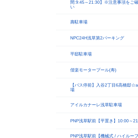
間:9:45～21:30】※注意事項を
7
い
壽駐車場
8
NPC24H浅草第2パーキング
9
平邸駐車場
10
偕楽モータープール(寿)
11
【バス停前】入谷2丁目6高橋邸☆ak
12
場
アイルカナーレ浅草駐車場
13
PNP浅草駅前【平置き】10:00～21:
14
PNP浅草駅前【機械式 / ハイルーフ