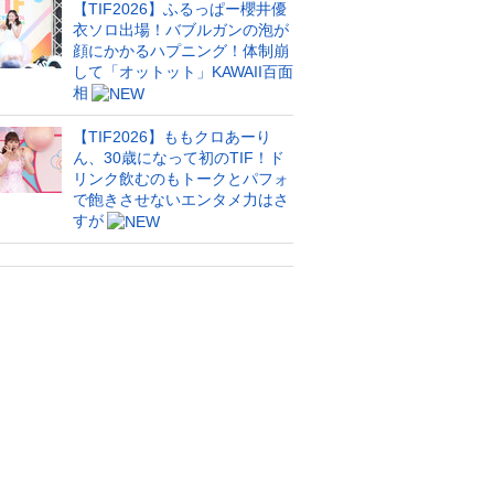
【TIF2026】ふるっぱー櫻井優
衣ソロ出場！バブルガンの泡が
顔にかかるハプニング！体制崩
して「オットット」KAWAII百面
相
【TIF2026】ももクロあーり
ん、30歳になって初のTIF！ド
リンク飲むのもトークとパフォ
で飽きさせないエンタメ力はさ
すが