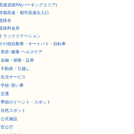
高速道路PA(パーキングエリア)
首都高速・都市高速出入口
道路名
道路料金所
トラックステーション
その他自動車・オートバイ・自転車
美容･健康･ヘルスケア
金融・保険・証券
不動産・引越し
生活サービス
学校･習い事
交通
季節のイベント・スポット
自然スポット
公共施設
官公庁