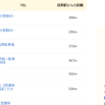
TEL
浅草駅からの距離
※翌朝10：
288m
※翌朝10：
295m
浅草駐車場
370m
駅前＞駐車
467m
00】
502m
機 【営業時
ご確認くださ
536m
【営業時