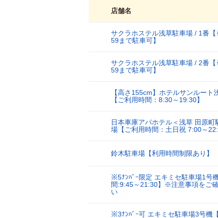
店舗名
サクラホステル浅草駐車場 / 1番【
1
59まで駐車可】
サクラホステル浅草駐車場 / 2番【
2
59まで駐車可】
【高さ155cm】ホテルサンルート
3
【ご利用時間：8:30～19:30】
日本車庫アパホテル＜浅草 田原町
4
場【ご利用時間：土日祝 7:00～22:
鈴木駐車場【利用時間制限あり】
5
※5ﾅﾝﾊﾞｰ限定 エキミセ駐車場1号
間:9:45～21:30】※注意事項を
6
い
※3ﾅﾝﾊﾞｰ可 エキミセ駐車場3号機