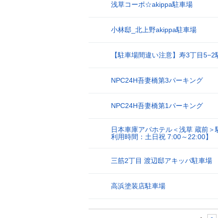
浅草コーポ☆akippa駐車場
23
小林邸_北上野akippa駐車場
24
【駐車場間違い注意】寿3丁目5−2
25
NPC24H吾妻橋第3パーキング
26
NPC24H吾妻橋第1パーキング
27
日本車庫アパホテル＜浅草 蔵前＞
28
利用時間：土日祝 7:00～22:00】
三筋2丁目 渡辺邸アキッパ駐車場
29
高浜塗装店駐車場
30