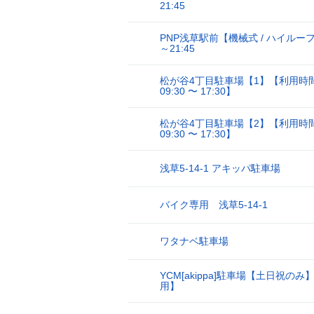
15
21:45
PNP浅草駅前【機械式 / ハイルーフ
16
～21:45
松が谷4丁目駐車場【1】【利用時
17
09:30 〜 17:30】
松が谷4丁目駐車場【2】【利用時
18
09:30 〜 17:30】
浅草5-14-1 アキッパ駐車場
19
バイク専用 浅草5-14-1
20
ワタナベ駐車場
21
YCM[akippa]駐車場【土日祝の
22
用】