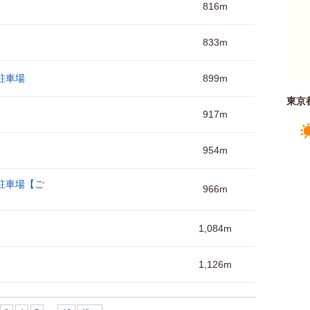
816m
833m
駐車場
899m
東京
917m
954m
駐車場【ご
966m
1,084m
1,126m