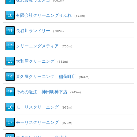
9
株式会社ウエスコ
（661m）
10
有限会社クリーニングりふれ
（673m）
11
長谷川ランドリー
（702m）
12
クリーニングメディア
（756m）
13
大和屋クリーニング
（881m）
14
喜久屋クリーニング 稲荷町店
（944m）
15
そめの近江 神田明神下店
（945m）
16
モーリスクリーニング
（972m）
17
モーリスクリーニング
（972m）