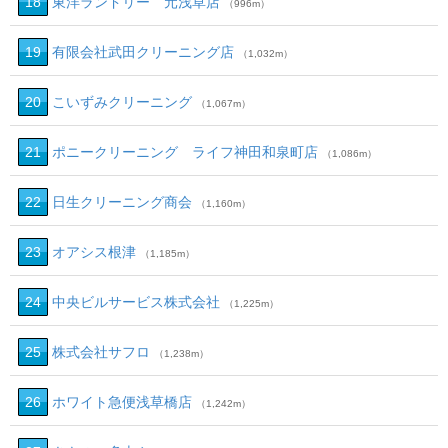
18
東洋ランドリー 元浅草店
（996m）
19
有限会社武田クリーニング店
（1,032m）
20
こいずみクリーニング
（1,067m）
21
ポニークリーニング ライフ神田和泉町店
（1,086m）
22
日生クリーニング商会
（1,160m）
23
オアシス根津
（1,185m）
24
中央ビルサービス株式会社
（1,225m）
25
株式会社サフロ
（1,238m）
26
ホワイト急便浅草橋店
（1,242m）