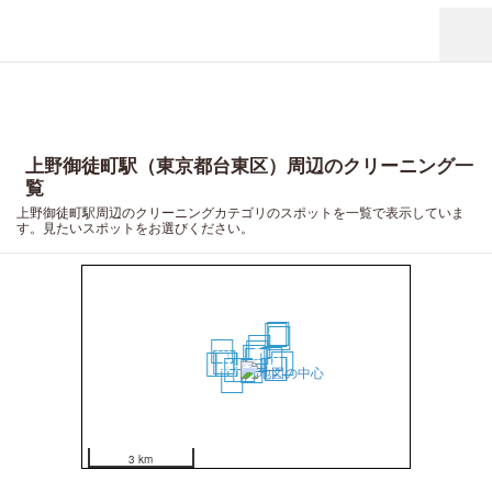
上野御徒町駅（東京都台東区）周辺のクリーニング一
覧
上野御徒町駅周辺のクリーニングカテゴリのスポットを一覧で表示していま
す。見たいスポットをお選びください。
19
14
18
4
10
2
1
12
3
11
20
13
8
9
16
17
7
5
6
15
3 km