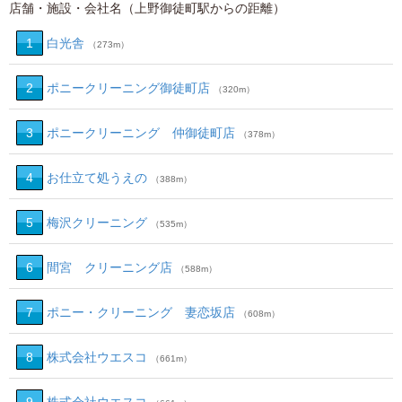
店舗・施設・会社名（上野御徒町駅からの距離）
1
白光舎
（273m）
2
ポニークリーニング御徒町店
（320m）
3
ポニークリーニング 仲御徒町店
（378m）
4
お仕立て処うえの
（388m）
5
梅沢クリーニング
（535m）
6
間宮 クリーニング店
（588m）
7
ポニー・クリーニング 妻恋坂店
（608m）
8
株式会社ウエスコ
（661m）