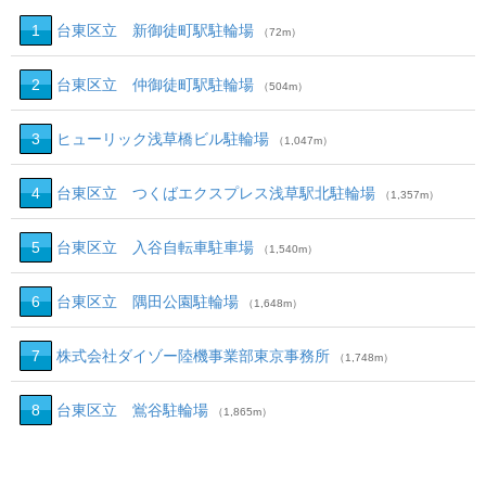
1
台東区立 新御徒町駅駐輪場
（72m）
2
台東区立 仲御徒町駅駐輪場
（504m）
3
ヒューリック浅草橋ビル駐輪場
（1,047m）
4
台東区立 つくばエクスプレス浅草駅北駐輪場
（1,357m）
5
台東区立 入谷自転車駐車場
（1,540m）
6
台東区立 隅田公園駐輪場
（1,648m）
7
株式会社ダイゾー陸機事業部東京事務所
（1,748m）
8
台東区立 鴬谷駐輪場
（1,865m）