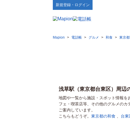
新規登録・ログイン
Mapion
>
電話帳
>
グルメ
>
和食
>
東京都
浅草駅（東京都台東区）周辺
地図や一覧から施設・スポット情報を
フェ・喫茶店等、その他のグルメのカ
ご案内しています。
こちらもどうぞ。
東京都の和食
、
台東