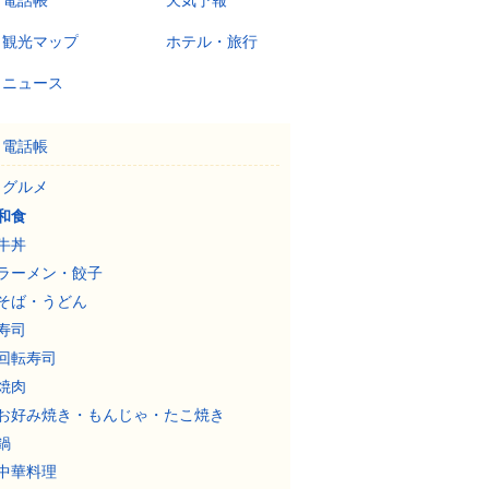
電話帳
天気予報
観光マップ
ホテル・旅行
ニュース
電話帳
グルメ
和食
牛丼
ラーメン・餃子
そば・うどん
寿司
回転寿司
焼肉
お好み焼き・もんじゃ・たこ焼き
鍋
中華料理