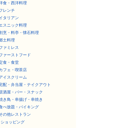
洋食・西洋料理
フレンチ
イタリアン
エスニック料理
割烹・料亭・懐石料理
郷土料理
ファミレス
ファーストフード
定食・食堂
カフェ・喫茶店
アイスクリーム
宅配・弁当屋・テイクアウト
居酒屋・バー・スナック
焼き鳥・串揚げ・串焼き
食べ放題・バイキング
その他レストラン
ショッピング