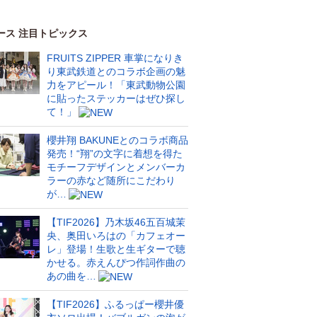
ース 注目トピックス
FRUITS ZIPPER 車掌になりき
り東武鉄道とのコラボ企画の魅
力をアピール！「東武動物公園
に貼ったステッカーはぜひ探し
て！」
櫻井翔 BAKUNEとのコラボ商品
発売！“翔”の文字に着想を得た
モチーフデザインとメンバーカ
ラーの赤など随所にこだわり
が…
【TIF2026】乃木坂46五百城茉
央、奥田いろはの「カフェオー
レ」登場！生歌と生ギターで聴
かせる。赤えんぴつ作詞作曲の
あの曲を…
【TIF2026】ふるっぱー櫻井優