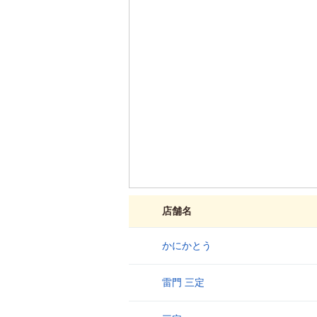
店舗名
かにかとう
1
雷門 三定
2