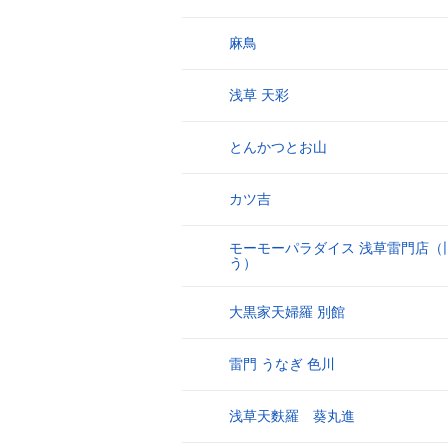
麻鳥
21
浅草 天彩
22
とんかつとお山
23
カツ吉
24
モーモーパラダイス 浅草雷門店（
25
う）
大黒家天婦羅 別館
26
雷門 うなぎ 色川
27
浅草天麩羅 葵丸進
28