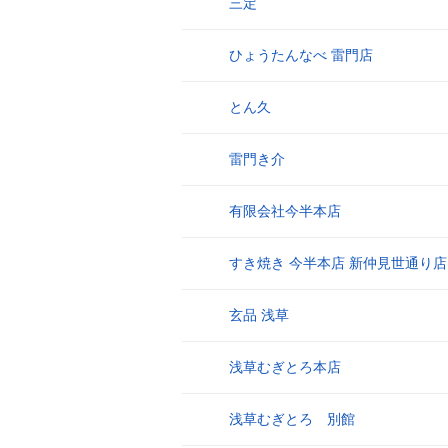
三定
3
ひょうたんなべ 雷門店
4
とん久
5
雷門き介
6
有限会社今半本店
7
すき焼き 今半本店 新仲見世通り店
8
玄品 浅草
9
浅草むぎとろ本店
10
浅草むぎとろ 別館
11