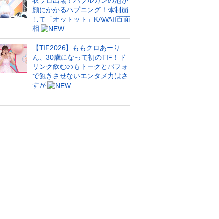
衣ソロ出場！バブルガンの泡が
顔にかかるハプニング！体制崩
して「オットット」KAWAII百面
相
【TIF2026】ももクロあーり
ん、30歳になって初のTIF！ド
リンク飲むのもトークとパフォ
で飽きさせないエンタメ力はさ
すが