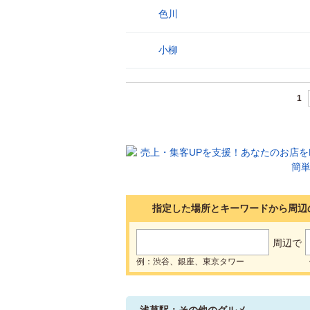
色川
29
小柳
30
1
指定した場所とキーワードから周辺
周辺で
例：渋谷、銀座、東京タワー