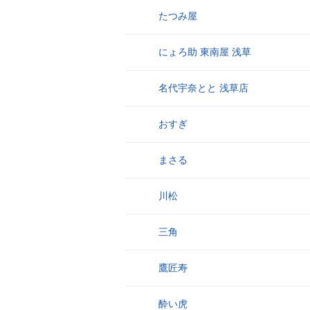
たつみ屋
12
にょろ助 東南屋 浅草
13
名代宇奈とと 浅草店
14
おすぎ
15
まさる
16
川松
17
三角
18
鷹匠寿
19
酔い虎
20