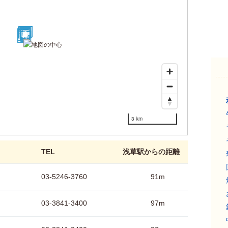
26
21
23
30
16
13
12
14
24
18
22
7
8
9
4
28
17
20
15
3
5
2
25
19
1
6
27
29
10
11
3 km
TEL
浅草駅からの距離
03-5246-3760
91m
03-3841-3400
97m