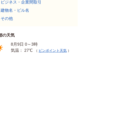
ビジネス・企業間取引
建物名・ビル名
その他
都の天気
8月9日 0～3時
気温： 27℃
（
ピンポイント天気
）