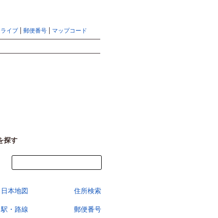
地図検索ならマピオントップ
ヘルプ
サイトマップ
ドライブ
郵便番号
マップコード
検索
を探す
今すぐ地図を見る
日本地図
住所検索
駅・路線
郵便番号