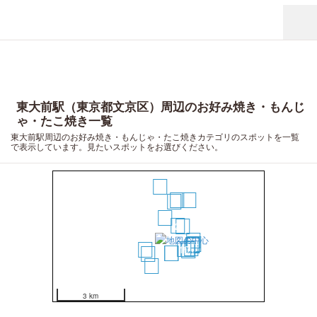
東大前駅（東京都文京区）周辺のお好み焼き・もんじ
ゃ・たこ焼き一覧
東大前駅周辺のお好み焼き・もんじゃ・たこ焼きカテゴリのスポットを一覧
で表示しています。見たいスポットをお選びください。
18
9
20
6
1
2
3
12
17
14
15
16
10
11
4
13
7
8
5
19
3 km