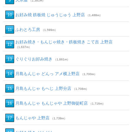
9
大木屋
（1,381m）
10
お好み焼 鉄板焼 じゅうじゅう 上野店
（1,488m）
11
ふわとろ工房
（1,599m）
お好み焼き・もんじゃ焼き・鉄板焼き こて吉 上野店
12
（1,637m）
13
ぐりぐりお好み焼き
（1,661m）
14
月島もんじゃ どんっ アメ横上野店
（1,700m）
15
月島もんじゃ もへじ 上野分店
（1,708m）
16
月島もんじゃ もんじゃや 上野御徒町店
（1,716m）
17
もんじゃや 上野店
（1,739m）