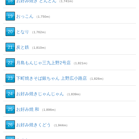
18
お好み焼き どんどん
（1,741m）
19
おっこん
（1,750m）
20
となり
（1,762m）
21
炭と鉄
（1,810m）
22
月島もんじゃ三九上野2号店
（1,821m）
23
下町焼きそば銀ちゃん 上野広小路店
（1,826m）
24
お好み焼きじゃんじゃん
（1,839m）
25
お好み焼 和
（1,896m）
26
お好み焼きくどう
（1,944m）