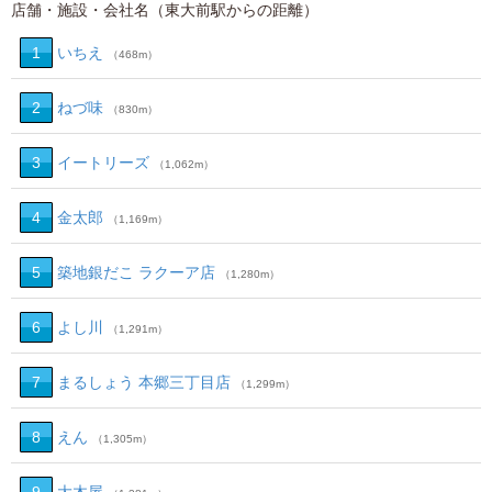
店舗・施設・会社名（東大前駅からの距離）
1
いちえ
（468m）
2
ねづ味
（830m）
3
イートリーズ
（1,062m）
4
金太郎
（1,169m）
5
築地銀だこ ラクーア店
（1,280m）
6
よし川
（1,291m）
7
まるしょう 本郷三丁目店
（1,299m）
8
えん
（1,305m）