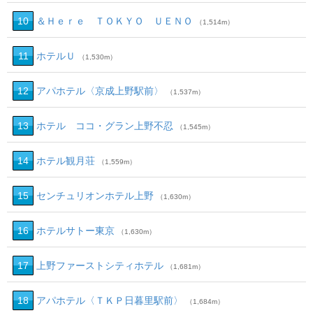
10
＆Ｈｅｒｅ ＴＯＫＹＯ ＵＥＮＯ
（1,514m）
11
ホテルＵ
（1,530m）
12
アパホテル〈京成上野駅前〉
（1,537m）
13
ホテル ココ・グラン上野不忍
（1,545m）
14
ホテル観月荘
（1,559m）
15
センチュリオンホテル上野
（1,630m）
16
ホテルサトー東京
（1,630m）
17
上野ファーストシティホテル
（1,681m）
18
アパホテル〈ＴＫＰ日暮里駅前〉
（1,684m）