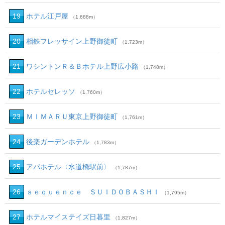
19
ホテル江戸屋
（1,688m）
20
相鉄フレッサイン上野御徒町
（1,723m）
21
ワシントンＲ＆Ｂホテル上野広小路
（1,748m）
22
ホテルセレッソ
（1,760m）
23
ＭＩＭＡＲＵ東京上野御徒町
（1,761m）
24
後楽ガーデンホテル
（1,783m）
25
アパホテル〈水道橋駅前〉
（1,787m）
26
ｓｅｑｕｅｎｃｅ ＳＵＩＤＯＢＡＳＨＩ
（1,795m）
27
ホテルマイステイズ日暮里
（1,827m）