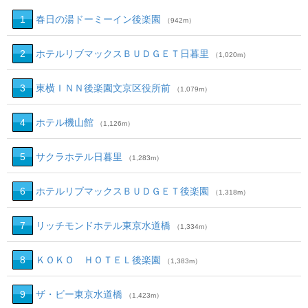
1
春日の湯ドーミーイン後楽園
（942m）
2
ホテルリブマックスＢＵＤＧＥＴ日暮里
（1,020m）
3
東横ＩＮＮ後楽園文京区役所前
（1,079m）
4
ホテル機山館
（1,126m）
5
サクラホテル日暮里
（1,283m）
6
ホテルリブマックスＢＵＤＧＥＴ後楽園
（1,318m）
7
リッチモンドホテル東京水道橋
（1,334m）
8
ＫＯＫＯ ＨＯＴＥＬ後楽園
（1,383m）
9
ザ・ビー東京水道橋
（1,423m）