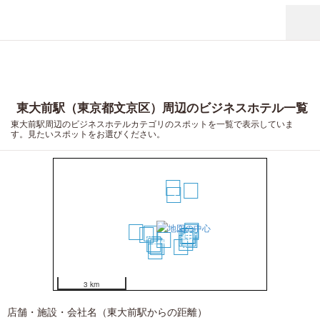
東大前駅（東京都文京区）周辺のビジネスホテル一覧
東大前駅周辺のビジネスホテルカテゴリのスポットを一覧で表示していま
す。見たいスポットをお選びください。
5
18
2
12
6
14
1
3
13
10
11
15
4
20
17
7
8
9
19
16
3 km
店舗・施設・会社名（東大前駅からの距離）