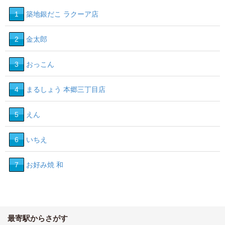
1
築地銀だこ ラクーア店
2
金太郎
3
おっこん
4
まるしょう 本郷三丁目店
5
えん
6
いちえ
7
お好み焼 和
最寄駅からさがす