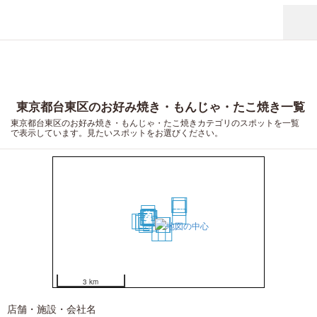
東京都台東区のお好み焼き・もんじゃ・たこ焼き一覧
東京都台東区のお好み焼き・もんじゃ・たこ焼きカテゴリのスポットを一覧
で表示しています。見たいスポットをお選びください。
16
20
14
3
2
15
5
6
1
4
10
18
12
13
9
11
7
8
17
19
3 km
店舗・施設・会社名