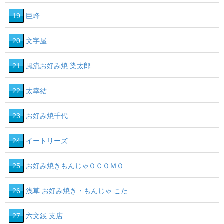
19
巨峰
20
文字屋
21
風流お好み焼 染太郎
22
太幸結
23
お好み焼千代
24
イートリーズ
25
お好み焼きもんじゃＯＣＯＭＯ
26
浅草 お好み焼き・もんじゃ こた
27
六文銭 支店