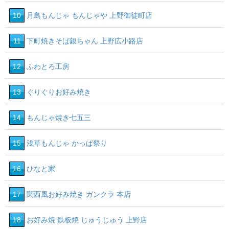
10
月島もんじゃ もんじゃや 上野御徒町店
11
下町焼きそば銀ちゃん 上野広小路店
12
ふわとろ工房
13
ぐりぐりお好み焼き
14
もんじゃ焼き七五三
15
浅草もんじゃ かっぱ祭り
16
ひなと家
17
関西風お好み焼き ガンクラ 本店
18
お好み焼 鉄板焼 じゅうじゅう 上野店