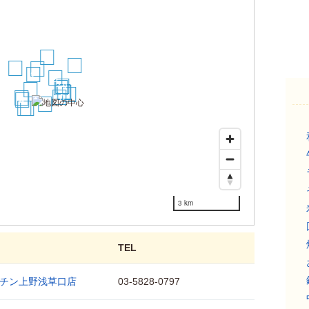
17
18
15
6
2
9
12
11
1
13
14
16
10
3
4
5
8
7
3 km
TEL
チン上野浅草口店
03-5828-0797