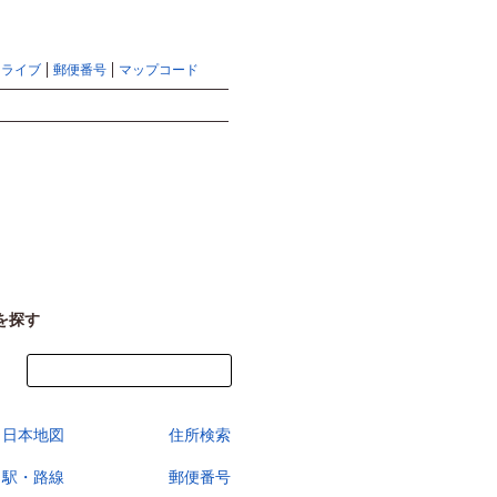
地図検索ならマピオントップ
ヘルプ
サイトマップ
ドライブ
郵便番号
マップコード
検索
を探す
今すぐ地図を見る
日本地図
住所検索
駅・路線
郵便番号