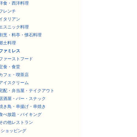
洋食・西洋料理
フレンチ
イタリアン
エスニック料理
割烹・料亭・懐石料理
郷土料理
ファミレス
ファーストフード
定食・食堂
カフェ・喫茶店
アイスクリーム
宅配・弁当屋・テイクアウト
居酒屋・バー・スナック
焼き鳥・串揚げ・串焼き
食べ放題・バイキング
その他レストラン
ショッピング