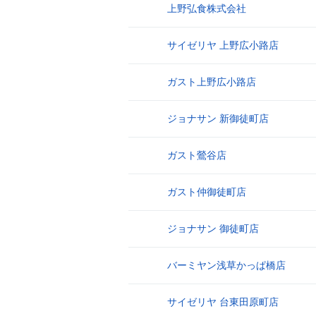
上野弘食株式会社
2
サイゼリヤ 上野広小路店
3
ガスト上野広小路店
4
ジョナサン 新御徒町店
5
ガスト鶯谷店
6
ガスト仲御徒町店
7
ジョナサン 御徒町店
8
バーミヤン浅草かっぱ橋店
9
サイゼリヤ 台東田原町店
10