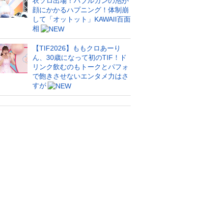
衣ソロ出場！バブルガンの泡が
顔にかかるハプニング！体制崩
して「オットット」KAWAII百面
相
【TIF2026】ももクロあーり
ん、30歳になって初のTIF！ド
リンク飲むのもトークとパフォ
で飽きさせないエンタメ力はさ
すが