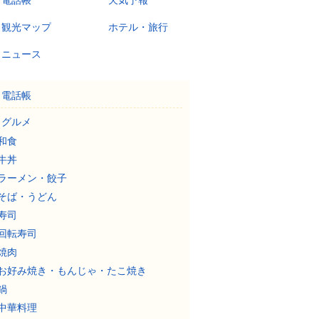
電話帳
天気予報
観光マップ
ホテル・旅行
ニュース
電話帳
グルメ
和食
牛丼
ラーメン・餃子
そば・うどん
寿司
回転寿司
焼肉
お好み焼き・もんじゃ・たこ焼き
鍋
中華料理