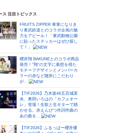
ース 注目トピックス
FRUITS ZIPPER 車掌になりき
り東武鉄道とのコラボ企画の魅
力をアピール！「東武動物公園
に貼ったステッカーはぜひ探し
て！」
櫻井翔 BAKUNEとのコラボ商品
発売！“翔”の文字に着想を得た
モチーフデザインとメンバーカ
ラーの赤など随所にこだわり
が…
【TIF2026】乃木坂46五百城茉
央、奥田いろはの「カフェオー
レ」登場！生歌と生ギターで聴
かせる。赤えんぴつ作詞作曲の
あの曲を…
【TIF2026】ふるっぱー櫻井優