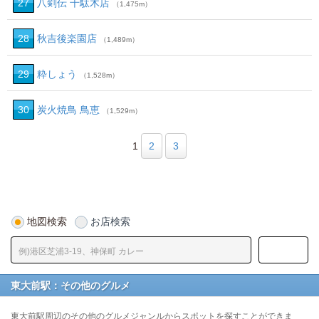
27
八剣伝 千駄木店
（1,475m）
28
秋吉後楽園店
（1,489m）
29
粋しょう
（1,528m）
30
炭火焼鳥 鳥恵
（1,529m）
1
2
3
地図検索
お店検索
東大前駅：その他のグルメ
東大前駅周辺のその他のグルメジャンルからスポットを探すことができま