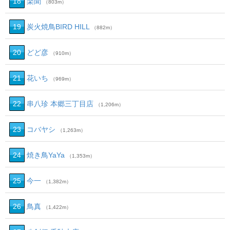
18
楽聞
（803m）
19
炭火焼鳥BIRD HILL
（882m）
20
どど彦
（910m）
21
花いち
（969m）
22
串八珍 本郷三丁目店
（1,206m）
23
コバヤシ
（1,263m）
24
焼き鳥YaYa
（1,353m）
25
今一
（1,382m）
26
鳥真
（1,422m）