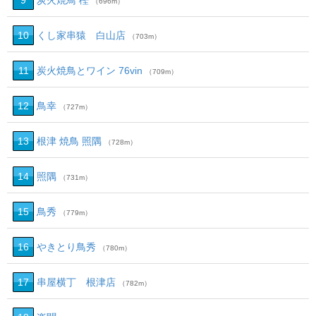
9
炭火焼鳥 樫
（696m）
10
くし家串猿 白山店
（703m）
11
炭火焼鳥とワイン 76vin
（709m）
12
鳥幸
（727m）
13
根津 焼鳥 照隅
（728m）
14
照隅
（731m）
15
鳥秀
（779m）
16
やきとり鳥秀
（780m）
17
串屋横丁 根津店
（782m）