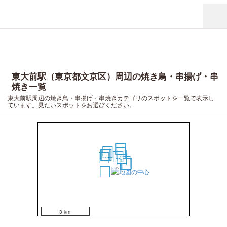
東大前駅（東京都文京区）周辺の焼き鳥・串揚げ・串
焼き一覧
東大前駅周辺の焼き鳥・串揚げ・串焼きカテゴリのスポットを一覧で表示し
ています。見たいスポットをお選びください。
19
20
12
9
10
7
4
6
5
1
8
3
2
11
13
18
14
17
15
16
3 km