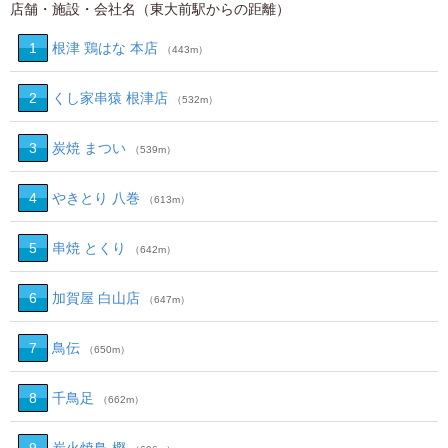
店舗・施設・会社名（東大前駅からの距離）
1
根津 鶏はな 本店
（443m）
2
くし家串猿 根津店
（532m）
3
炭焼 まつい
（539m）
4
やきとり 八巻
（613m）
5
串焼 とくり
（642m）
6
加賀屋 白山店
（647m）
7
鳥伝
（650m）
8
千鳥足
（662m）