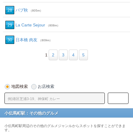
28
パブ秋
（805m）
29
La Carte Sejour
（808m）
30
日本橋 肉友
（809m）
1
2
3
4
5
地図検索
お店検索
小伝馬町駅：その他のグルメ
小伝馬町駅周辺のその他のグルメジャンルからスポットを探すことができま
す。