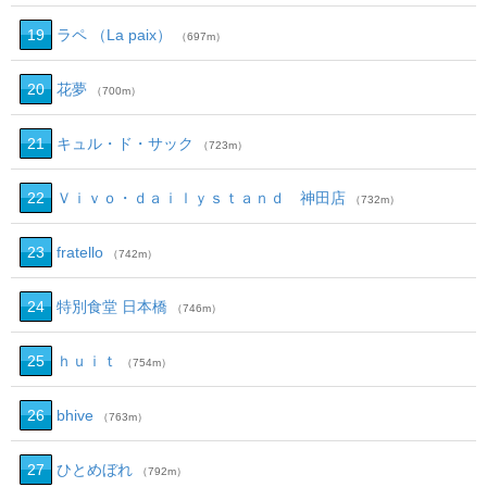
19
ラペ （La paix）
（697m）
20
花夢
（700m）
21
キュル・ド・サック
（723m）
22
Ｖｉｖｏ・ｄａｉｌｙｓｔａｎｄ 神田店
（732m）
23
fratello
（742m）
24
特別食堂 日本橋
（746m）
25
ｈｕｉｔ
（754m）
26
bhive
（763m）
27
ひとめぼれ
（792m）