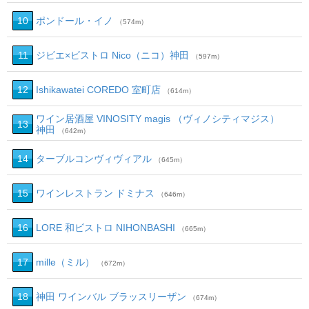
10
ポンドール・イノ
（574m）
11
ジビエ×ビストロ Nico（ニコ）神田
（597m）
12
Ishikawatei COREDO 室町店
（614m）
ワイン居酒屋 VINOSITY magis （ヴィノシティマジス）
13
神田
（642m）
14
ターブルコンヴィヴィアル
（645m）
15
ワインレストラン ドミナス
（646m）
16
LORE 和ビストロ NIHONBASHI
（665m）
17
mille（ミル）
（672m）
18
神田 ワインバル ブラッスリーザン
（674m）