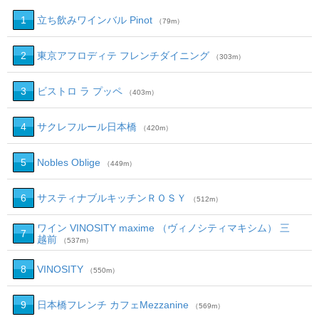
1
立ち飲みワインバル Pinot
（79m）
2
東京アフロディテ フレンチダイニング
（303m）
3
ビストロ ラ プッペ
（403m）
4
サクレフルール日本橋
（420m）
5
Nobles Oblige
（449m）
6
サスティナブルキッチンＲＯＳＹ
（512m）
ワイン VINOSITY maxime （ヴィノシティマキシム） 三
7
越前
（537m）
8
VINOSITY
（550m）
9
日本橋フレンチ カフェMezzanine
（569m）