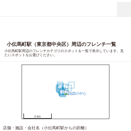
小伝馬町駅（東京都中央区）周辺のフレンチ一覧
小伝馬町駅周辺のフレンチカテゴリのスポットを一覧で表示しています。見
たいスポットをお選びください。
13
17
6
8
1
20
2
18
11
15
4
9
10
3
7
5
12
14
16
19
3 km
店舗・施設・会社名（小伝馬町駅からの距離）