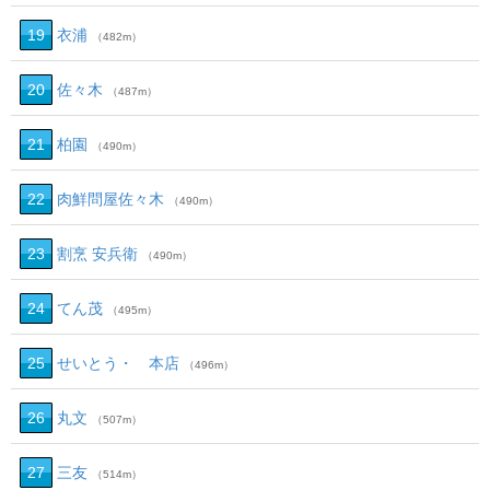
19
衣浦
（482m）
20
佐々木
（487m）
21
柏園
（490m）
22
肉鮮問屋佐々木
（490m）
23
割烹 安兵衛
（490m）
24
てん茂
（495m）
25
せいとう・ 本店
（496m）
26
丸文
（507m）
27
三友
（514m）