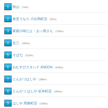
1
秋山
（74m）
2
食堂うなり 小伝馬町店
（87m）
3
家庭の味だよ・おっ母さん
（135m）
4
近三
（183m）
5
そば七
（215m）
6
おむすびスタンド ANDON
（245m）
7
とんかつはしや
（296m）
8
とんかつ はしや 岩本町店
（305m）
9
はしや 馬喰町店
（328m）