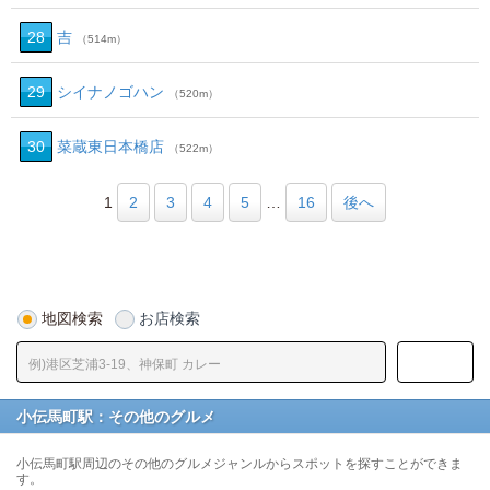
28
吉
（514m）
29
シイナノゴハン
（520m）
30
菜蔵東日本橋店
（522m）
1
2
3
4
5
…
16
後へ
地図検索
お店検索
小伝馬町駅：その他のグルメ
小伝馬町駅周辺のその他のグルメジャンルからスポットを探すことができま
す。