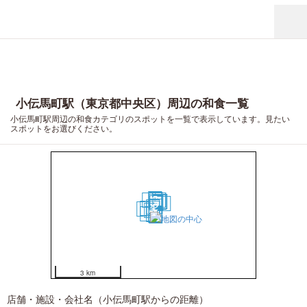
小伝馬町駅（東京都中央区）周辺の和食一覧
小伝馬町駅周辺の和食カテゴリのスポットを一覧で表示しています。見たい
スポットをお選びください。
8
7
10
12
13
5
14
9
4
17
2
1
11
3
20
6
18
15
16
19
3 km
店舗・施設・会社名（小伝馬町駅からの距離）