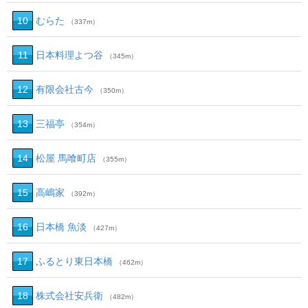
10
むらた
（337m）
11
日本料理よつ谷
（345m）
12
有限会社古今
（350m）
13
三福亭
（354m）
14
松屋 馬喰町店
（355m）
15
高嶋家
（392m）
16
日本橋 魚淡
（427m）
17
ふるとり東日本橋
（462m）
18
株式会社安兵衛
（482m）