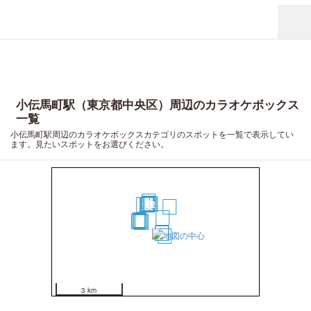
小伝馬町駅（東京都中央区）周辺のカラオケボックス
一覧
小伝馬町駅周辺のカラオケボックスカテゴリのスポットを一覧で表示してい
ます。見たいスポットをお選びください。
20
17
13
12
11
19
15
16
14
18
1
8
6
10
9
5
4
2
3
7
3 km