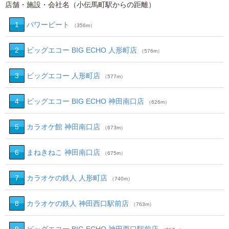
店舗・施設・会社名（小伝馬町駅からの距離）
1
パワービート
（356m）
2
ビッグエコー BIG ECHO 人形町店
（576m）
3
ビッグエコー 人形町店
（577m）
4
ビッグエコー BIG ECHO 神田南口店
（626m）
5
カラオケ館 神田南口店
（673m）
6
まねきねこ 神田南口店
（675m）
7
カラオケの鉄人 人形町店
（740m）
8
カラオケの鉄人 神田西口駅前店
（763m）