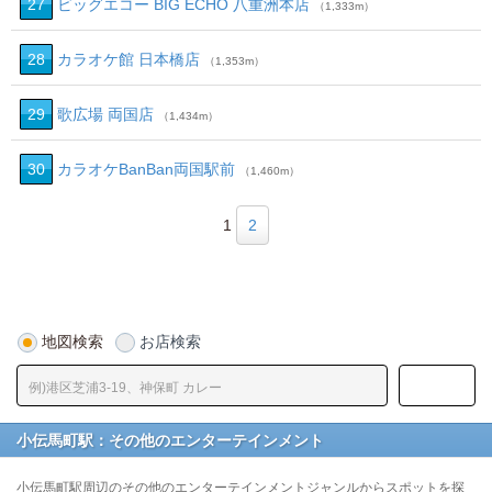
27
ビッグエコー BIG ECHO 八重洲本店
（1,333m）
28
カラオケ館 日本橋店
（1,353m）
29
歌広場 両国店
（1,434m）
30
カラオケBanBan両国駅前
（1,460m）
1
2
地図検索
お店検索
小伝馬町駅：その他のエンターテインメント
小伝馬町駅周辺のその他のエンターテインメントジャンルからスポットを探