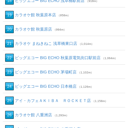
18
ビッグエコー BIG ECHO 浅草橋駅前店
（918m）
19
カラオケ館 秋葉原本店
（958m）
20
カラオケ館 秋葉原店
（994m）
21
カラオケ まねきねこ 浅草橋東口店
（1,014m）
22
ビッグエコー BIG ECHO 秋葉原電気街口駅前店
（1,064m）
23
ビッグエコー BIG ECHO 茅場町店
（1,102m）
24
ビッグエコー BIG ECHO 日本橋店
（1,126m）
25
アイ・カフェＡＫＩＢＡ ＲＯＣＫＥＴ店
（1,158m）
26
カラオケ館 八重洲店
（1,293m）