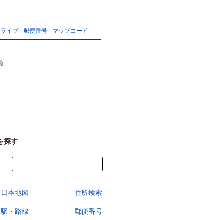
地図検索ならマピオントップ
ヘルプ
サイトマップ
ドライブ
郵便番号
マップコード
検索
覧
を探す
今すぐ地図を見る
日本地図
住所検索
駅・路線
郵便番号