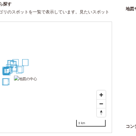
ら探す
地図
ゴリのスポットを一覧で表示しています。見たいスポット
22
29
30
25
20
21
10
9
7
3
2
4
5
23
24
11
6
1
15
16
14
12
19
18
13
17
8
27
26
28
3 km
コン