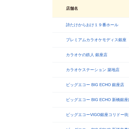
店舗名
詩たけからおけ１９番ホール
1
プレミアムカラオケモディス銀座
2
カラオケの鉄人 銀座店
3
カラオケステーション 築地店
4
ビッグエコー BIG ECHO 銀座店
5
ビッグエコー BIG ECHO 新橋銀
6
ビッグエコーVIGO銀座コリドー街
7