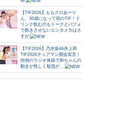
相
【TIF2026】ももクロあーり
ん、30歳になって初のTIF！ド
リンク飲むのもトークとパフォ
で飽きさせないエンタメ力はさ
すが
【TIF2026】乃木坂46井上和
TIF2026チェアマン開会宣言！
恒例のラジオ体操で和ちゃんの
動きが怪しく疑惑が…