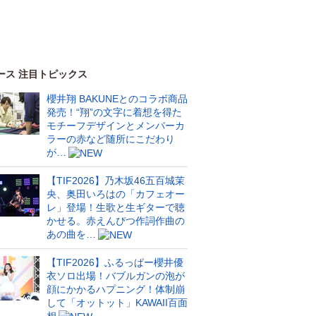
ース 注目トピックス
櫻井翔 BAKUNEとのコラボ商品
発売！“翔”の文字に着想を得た
モチーフデザインとメンバーカ
ラーの赤など随所にこだわり
が…
【TIF2026】乃木坂46五百城茉
央、奥田いろはの「カフェオー
レ」登場！生歌と生ギターで聴
かせる。赤えんぴつ作詞作曲の
あの曲を…
【TIF2026】ふるっぱー櫻井優
衣ソロ出場！バブルガンの泡が
顔にかかるハプニング！体制崩
して「オットット」KAWAII百面