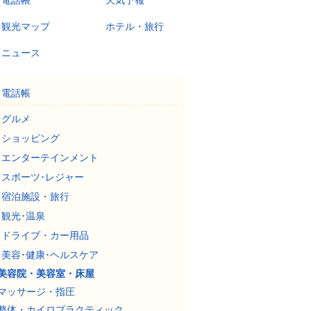
電話帳
天気予報
観光マップ
ホテル・旅行
ニュース
電話帳
グルメ
ショッピング
エンターテインメント
スポーツ･レジャー
宿泊施設・旅行
観光･温泉
ドライブ・カー用品
美容･健康･ヘルスケア
美容院・美容室・床屋
マッサージ・指圧
整体・カイロプラクティック