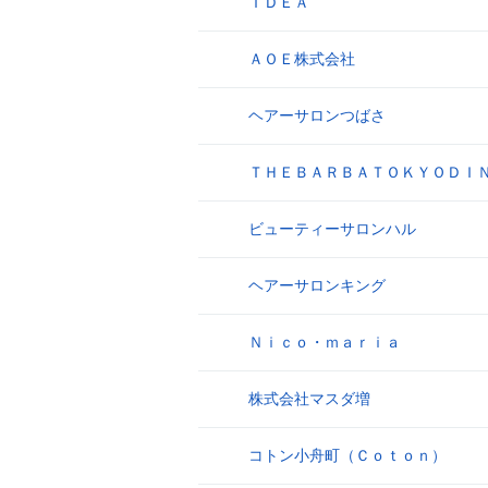
ＩＤＥＡ
8
ＡＯＥ株式会社
9
ヘアーサロンつばさ
10
ＴＨＥＢＡＲＢＡＴＯＫＹＯＤＩ
11
ビューティーサロンハル
12
ヘアーサロンキング
13
Ｎｉｃｏ・ｍａｒｉａ
14
株式会社マスダ増
15
コトン小舟町（Ｃｏｔｏｎ）
16