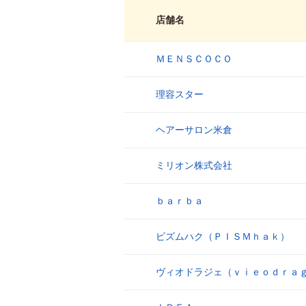
店舗名
ＭＥＮＳＣＯＣＯ
1
理容スター
2
ヘアーサロン米倉
3
ミリオン株式会社
4
ｂａｒｂａ
5
ピズムハク（ＰＩＳＭｈａｋ）
6
ヴィオドラジェ（ｖｉｅｏｄｒａ
7