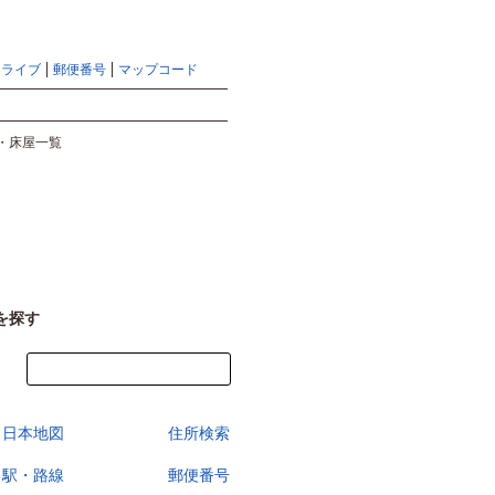
地図検索ならマピオントップ
ヘルプ
サイトマップ
ドライブ
郵便番号
マップコード
検索
・床屋一覧
を探す
今すぐ地図を見る
日本地図
住所検索
駅・路線
郵便番号