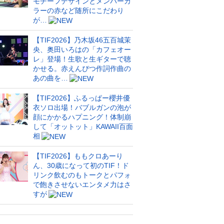
モチーフデザインとメンバーカ
ラーの赤など随所にこだわり
が…
【TIF2026】乃木坂46五百城茉
央、奥田いろはの「カフェオー
レ」登場！生歌と生ギターで聴
かせる。赤えんぴつ作詞作曲の
あの曲を…
【TIF2026】ふるっぱー櫻井優
衣ソロ出場！バブルガンの泡が
顔にかかるハプニング！体制崩
して「オットット」KAWAII百面
相
【TIF2026】ももクロあーり
ん、30歳になって初のTIF！ド
リンク飲むのもトークとパフォ
で飽きさせないエンタメ力はさ
すが