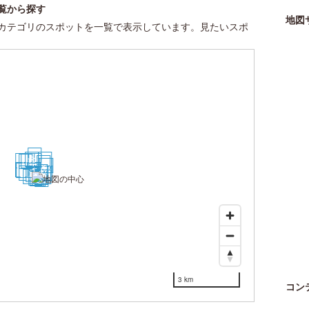
覧から探す
地図
カテゴリのスポットを一覧で表示しています。見たいスポ
11
3
15
30
9
2
10
5
12
8
25
26
27
24
1
4
20
6
13
17
18
7
19
14
28
21
16
22
23
29
3 km
コン