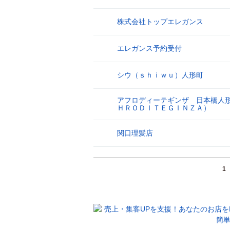
株式会社トップエレガンス
26
エレガンス予約受付
27
シウ（ｓｈｉｗｕ）人形町
28
アフロディーテギンザ 日本橋人
29
ＨＲＯＤＩＴＥＧＩＮＺＡ）
関口理髪店
30
1