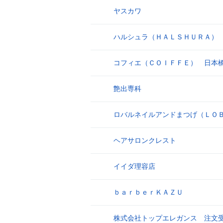
ヤスカワ
17
ハルシュラ（ＨＡＬＳＨＵＲＡ）
18
コフィエ（ＣＯＩＦＦＥ） 日本
19
艶出専科
20
ロバルネイルアンドまつげ（ＬＯ
21
ヘアサロンクレスト
22
イイダ理容店
23
ｂａｒｂｅｒＫＡＺＵ
24
株式会社トップエレガンス 注文
25