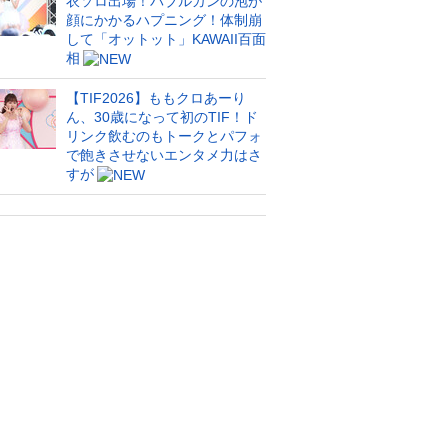
衣ソロ出場！バブルガンの泡が
顔にかかるハプニング！体制崩
して「オットット」KAWAII百面
相
【TIF2026】ももクロあーり
ん、30歳になって初のTIF！ド
リンク飲むのもトークとパフォ
で飽きさせないエンタメ力はさ
すが