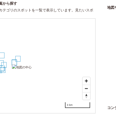
覧から探す
地図
カテゴリのスポットを一覧で表示しています。見たいスポ
8
3
2
1
5
4
6
9
7
0
3 km
コン