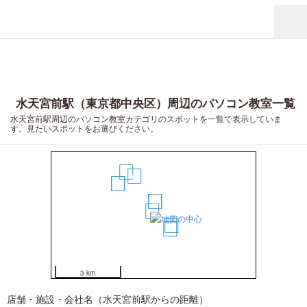
水天宮前駅（東京都中央区）周辺のパソコン教室一覧
水天宮前駅周辺のパソコン教室カテゴリのスポットを一覧で表示していま
す。見たいスポットをお選びください。
9
6
7
8
1
2
3
4
5
3 km
店舗・施設・会社名（水天宮前駅からの距離）