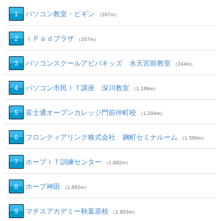
1
パソコン教室・ビギン
（207m）
2
ｉＰａｄプラザ
（207m）
3
パソコンスクールアビバキッズ 水天宮前教室
（244m）
4
パソコン市民ＩＴ講座 深川教室
（1,199m）
5
富士通オープンカレッジ門前仲町校
（1,294m）
6
フロンティアリンク株式会社 麹町セミナルーム
（1,590m）
7
ホープＩＴ訓練センター
（1,892m）
8
ホープ神田
（1,892m）
9
マチスアカデミー秋葉原校
（1,953m）