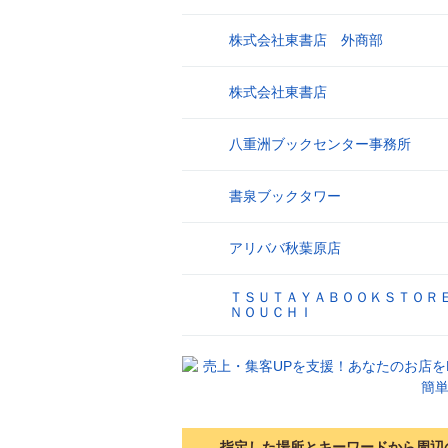
株式会社東書店 外商部
17
株式会社東書店
18
八重洲ブックセンター事務所
19
書泉ブックタワー
20
アリババ秋葉原店
21
ＴＳＵＴＡＹＡＢＯＯＫＳＴＯＲ
22
ＮＯＵＣＨＩ
指定した場所とキーワードから周辺