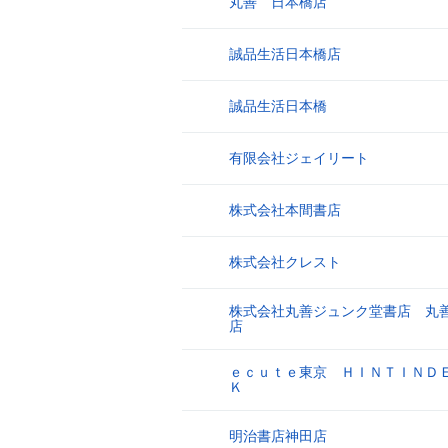
丸善 日本橋店
8
誠品生活日本橋店
9
誠品生活日本橋
10
有限会社ジェイリート
11
株式会社本間書店
12
株式会社クレスト
13
株式会社丸善ジュンク堂書店 丸
14
店
ｅｃｕｔｅ東京 ＨＩＮＴＩＮＤ
15
Ｋ
明治書店神田店
16