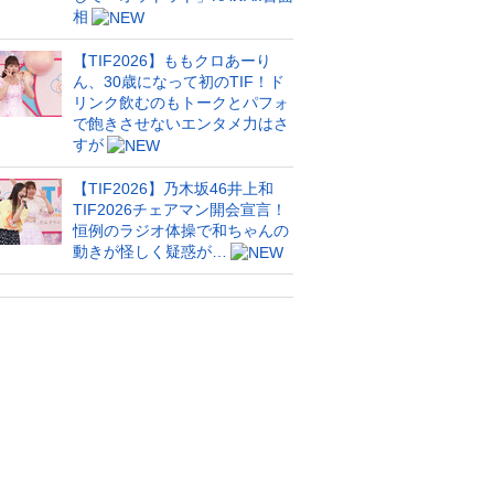
相
【TIF2026】ももクロあーり
ん、30歳になって初のTIF！ド
リンク飲むのもトークとパフォ
で飽きさせないエンタメ力はさ
すが
【TIF2026】乃木坂46井上和
TIF2026チェアマン開会宣言！
恒例のラジオ体操で和ちゃんの
動きが怪しく疑惑が…