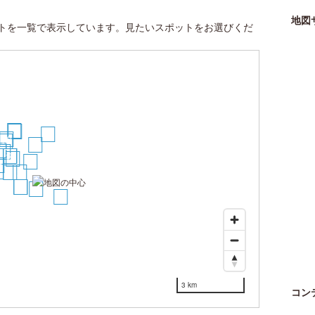
地図
トを一覧で表示しています。見たいスポットをお選びくだ
21
20
11
19
16
6
7
8
13
10
9
7
1
4
5
8
2
4
5
3
12
3 km
コン