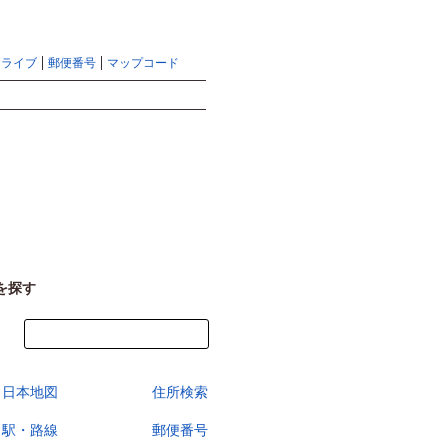
地図検索ならマピオントップ
ヘルプ
サイトマップ
ドライブ
郵便番号
マップコード
検索
を探す
今すぐ地図を見る
日本地図
住所検索
駅・路線
郵便番号