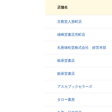
店舗名
文教堂人形町店
1
雄峰堂書店兜町店
2
丸善雄松堂株式会社 経営本部
3
銀座堂書店
4
銀座堂書店
5
アスカブックセラーズ
6
タロー書房
7