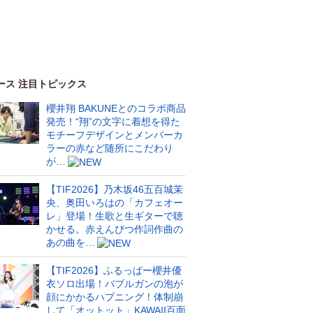
ース 注目トピックス
櫻井翔 BAKUNEとのコラボ商品
発売！“翔”の文字に着想を得た
モチーフデザインとメンバーカ
ラーの赤など随所にこだわり
が…
【TIF2026】乃木坂46五百城茉
央、奥田いろはの「カフェオー
レ」登場！生歌と生ギターで聴
かせる。赤えんぴつ作詞作曲の
あの曲を…
【TIF2026】ふるっぱー櫻井優
衣ソロ出場！バブルガンの泡が
顔にかかるハプニング！体制崩
して「オットット」KAWAII百面