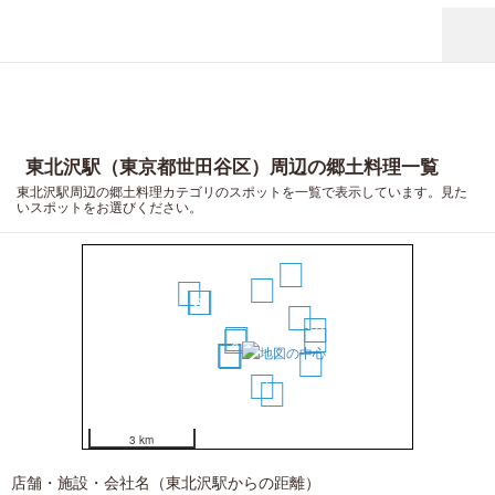
東北沢駅（東京都世田谷区）周辺の郷土料理一覧
東北沢駅周辺の郷土料理カテゴリのスポットを一覧で表示しています。見た
いスポットをお選びください。
16
6
15
10
8
9
7
12
1
14
2
4
3
5
17
11
13
3 km
店舗・施設・会社名（東北沢駅からの距離）