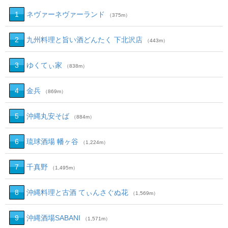
1
ネヴァーネヴァーランド
（375m）
2
九州料理と旨い酒どんたく 下北沢店
（443m）
3
ゆくてぃ家
（838m）
4
金兵
（869m）
5
沖縄丸安そば
（884m）
6
琉球酒場 幡ヶ谷
（1,224m）
7
千真野
（1,495m）
8
沖縄料理と古酒 てぃんさぐぬ花
（1,569m）
9
沖縄酒場SABANI
（1,571m）