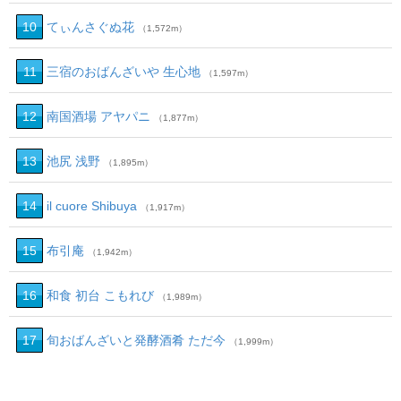
10
てぃんさぐぬ花
（1,572m）
11
三宿のおばんざいや 生心地
（1,597m）
12
南国酒場 アヤパニ
（1,877m）
13
池尻 浅野
（1,895m）
14
il cuore Shibuya
（1,917m）
15
布引庵
（1,942m）
16
和食 初台 こもれび
（1,989m）
17
旬おばんざいと発酵酒肴 ただ今
（1,999m）