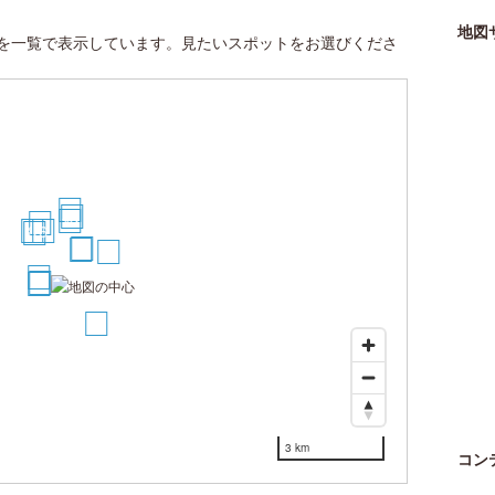
地図
を一覧で表示しています。見たいスポットをお選びくださ
13
11
10
9
8
6
7
5
4
12
1
2
3
14
3 km
コン