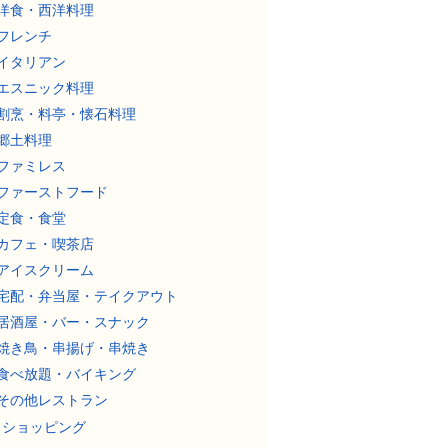
洋食・西洋料理
フレンチ
イタリアン
エスニック料理
割烹・料亭・懐石料理
郷土料理
ファミレス
ファーストフード
定食・食堂
カフェ・喫茶店
アイスクリーム
宅配・弁当屋・テイクアウト
居酒屋・バー・スナック
焼き鳥・串揚げ・串焼き
食べ放題・バイキング
その他レストラン
ショッピング