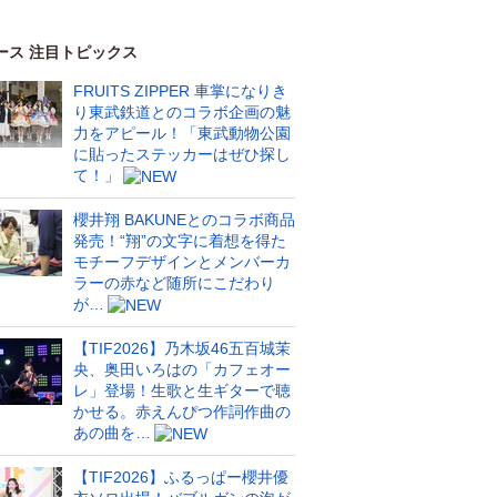
ース 注目トピックス
FRUITS ZIPPER 車掌になりき
り東武鉄道とのコラボ企画の魅
力をアピール！「東武動物公園
に貼ったステッカーはぜひ探し
て！」
櫻井翔 BAKUNEとのコラボ商品
発売！“翔”の文字に着想を得た
モチーフデザインとメンバーカ
ラーの赤など随所にこだわり
が…
【TIF2026】乃木坂46五百城茉
央、奥田いろはの「カフェオー
レ」登場！生歌と生ギターで聴
かせる。赤えんぴつ作詞作曲の
あの曲を…
【TIF2026】ふるっぱー櫻井優