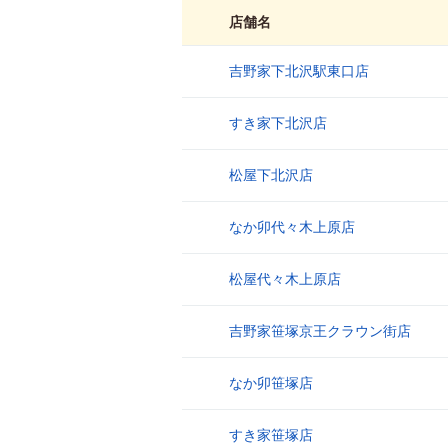
店舗名
吉野家下北沢駅東口店
1
すき家下北沢店
2
松屋下北沢店
3
なか卯代々木上原店
4
松屋代々木上原店
5
吉野家笹塚京王クラウン街店
6
なか卯笹塚店
7
すき家笹塚店
8