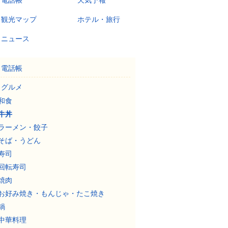
電話帳
天気予報
観光マップ
ホテル・旅行
ニュース
電話帳
グルメ
和食
牛丼
ラーメン・餃子
そば・うどん
寿司
回転寿司
焼肉
お好み焼き・もんじゃ・たこ焼き
鍋
中華料理