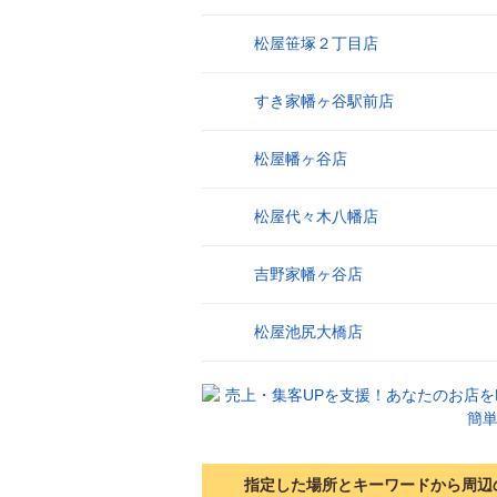
松屋笹塚２丁目店
9
すき家幡ヶ谷駅前店
10
松屋幡ヶ谷店
11
松屋代々木八幡店
12
吉野家幡ヶ谷店
13
松屋池尻大橋店
14
指定した場所とキーワードから周辺