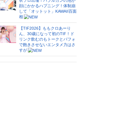
衣ソロ出場！バブルガンの泡が
顔にかかるハプニング！体制崩
して「オットット」KAWAII百面
相
【TIF2026】ももクロあーり
ん、30歳になって初のTIF！ド
リンク飲むのもトークとパフォ
で飽きさせないエンタメ力はさ
すが