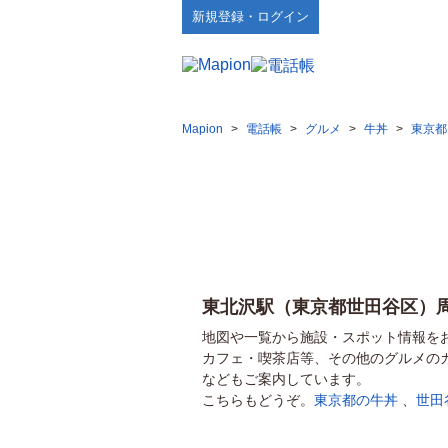
新規登録・ログイン
Mapion
>
電話帳
>
グルメ
>
牛丼
>
東京都
東北沢駅（東京都世田谷区）
地図や一覧から施設・スポット情報を
カフェ・喫茶店等、その他のグルメの
などもご案内しています。
こちらもどうぞ。
東京都の牛丼
、
世田