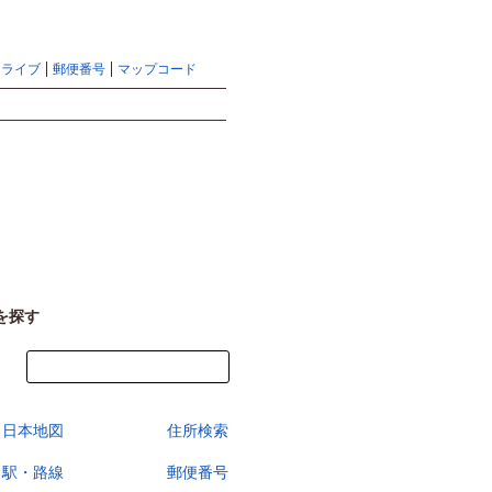
地図検索ならマピオントップ
ヘルプ
サイトマップ
ドライブ
郵便番号
マップコード
検索
を探す
今すぐ地図を見る
日本地図
住所検索
駅・路線
郵便番号