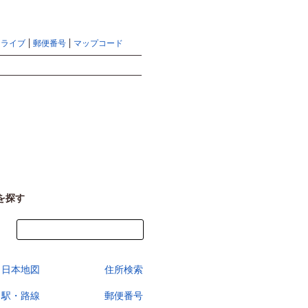
地図検索ならマピオントップ
ヘルプ
サイトマップ
ドライブ
郵便番号
マップコード
検索
を探す
今すぐ地図を見る
日本地図
住所検索
駅・路線
郵便番号