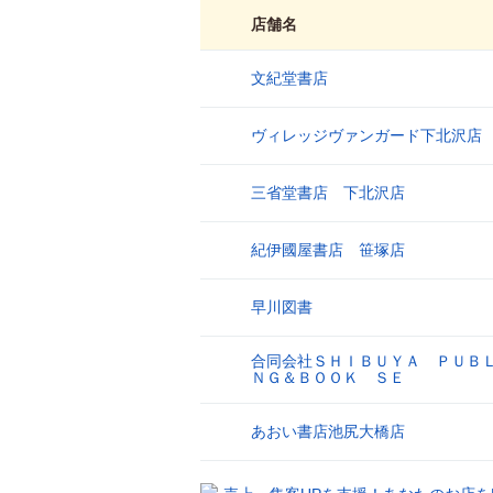
店舗名
文紀堂書店
1
ヴィレッジヴァンガード下北沢店
2
三省堂書店 下北沢店
3
紀伊國屋書店 笹塚店
4
早川図書
5
合同会社ＳＨＩＢＵＹＡ ＰＵＢ
6
ＮＧ＆ＢＯＯＫ ＳＥ
あおい書店池尻大橋店
7