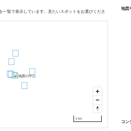
地図
を一覧で表示しています。見たいスポットをお選びくださ
5
4
6
3
2
1
7
3 km
コン