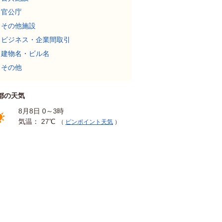
官公庁
その他施設
ビジネス・企業間取引
建物名・ビル名
その他
都の天気
8月8日 0～3時
気温： 27℃
（
ピンポイント天気
）