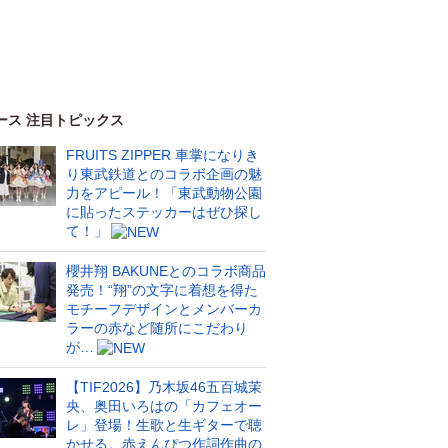
ース 注目トピックス
FRUITS ZIPPER 車掌になりき
り東武鉄道とのコラボ企画の魅
力をアピール！「東武動物公園
に貼ったステッカーはぜひ探し
て！」
櫻井翔 BAKUNEとのコラボ商品
発売！“翔”の文字に着想を得た
モチーフデザインとメンバーカ
ラーの赤など随所にこだわり
が…
【TIF2026】乃木坂46五百城茉
央、奥田いろはの「カフェオー
レ」登場！生歌と生ギターで聴
かせる。赤えんぴつ作詞作曲の