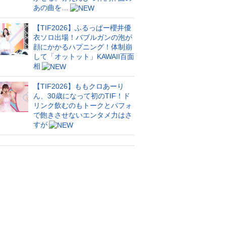
あの曲を…
【TIF2026】ふるっぱー櫻井優
衣ソロ出場！バブルガンの泡が
顔にかかるハプニング！体制崩
して「オットット」KAWAII百面
相
【TIF2026】ももクロあーり
ん、30歳になって初のTIF！ド
リンク飲むのもトークとパフォ
で飽きさせないエンタメ力はさ
すが