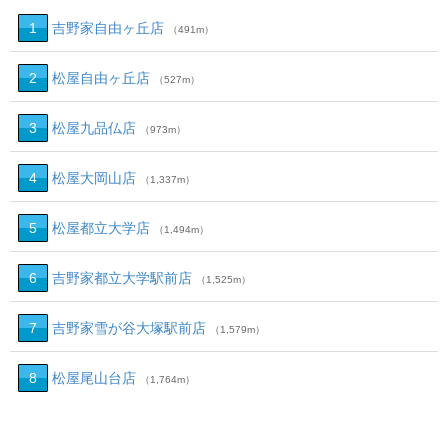
1
吉野家自由ヶ丘店
（491m）
2
松屋自由ヶ丘店
（527m）
3
松屋九品仏店
（973m）
4
松屋大岡山店
（1,337m）
5
松屋都立大学店
（1,494m）
6
吉野家都立大学駅前店
（1,525m）
7
吉野家雪が谷大塚駅前店
（1,579m）
8
松屋尾山台店
（1,764m）