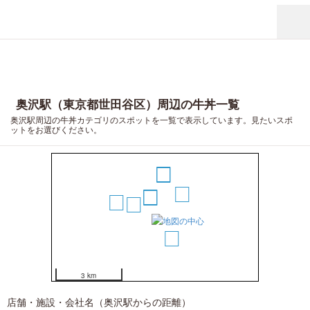
奥沢駅（東京都世田谷区）周辺の牛丼一覧
奥沢駅周辺の牛丼カテゴリのスポットを一覧で表示しています。見たいスポ
ットをお選びください。
6
5
4
2
1
8
3
7
3 km
店舗・施設・会社名（奥沢駅からの距離）