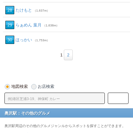
28
たけもと
（1,637m）
29
らぁめん 葉月
（1,638m）
30
ほっかい
（1,753m）
1
2
地図検索
お店検索
奥沢駅：その他のグルメ
奥沢駅周辺のその他のグルメジャンルからスポットを探すことができます。