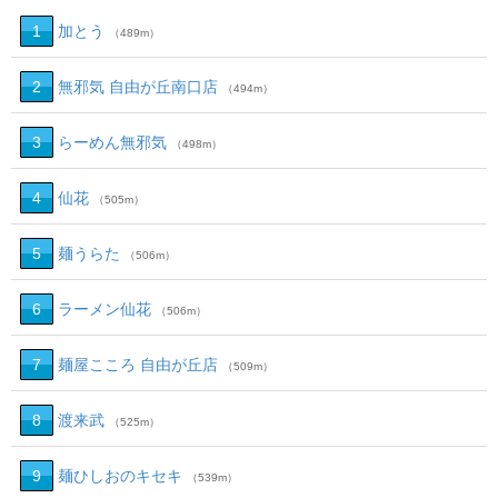
1
加とう
（489m）
2
無邪気 自由が丘南口店
（494m）
3
らーめん無邪気
（498m）
4
仙花
（505m）
5
麺うらた
（506m）
6
ラーメン仙花
（506m）
7
麺屋こころ 自由が丘店
（509m）
8
渡来武
（525m）
9
麺ひしおのキセキ
（539m）