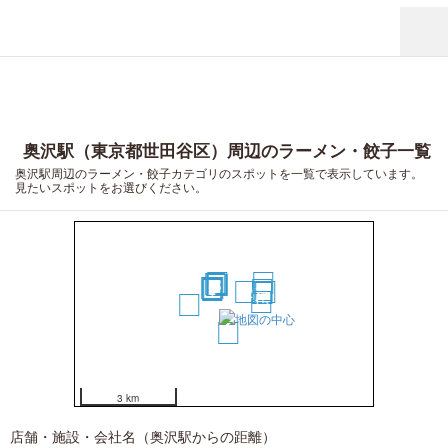
奥沢駅（東京都世田谷区）周辺のラーメン・餃子一覧
奥沢駅周辺のラーメン・餃子カテゴリのスポットを一覧で表示しています。
見たいスポットをお選びください。
11
20
10
8
4
5
6
7
9
3
2
1
18
12
19
16
17
15
14
13
3 km
店舗・施設・会社名（奥沢駅からの距離）