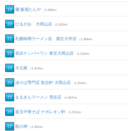
19
麺 飯場たんや
（1,300m）
20
ひるがお 大岡山店
（1,301m）
21
札幌味噌ラーメン岳 都立大学店
（1,308m）
22
長浜ナンバーワン 東京大岡山店
（1,310m）
23
大元家
（1,313m）
24
油そば専門店 歌志軒 大岡山店
（1,314m）
25
まるきんラーメン 雪谷店
（1,467m）
26
釜玉中華そば ナポレオン軒
（1,512m）
27
龍の神
（1,591m）