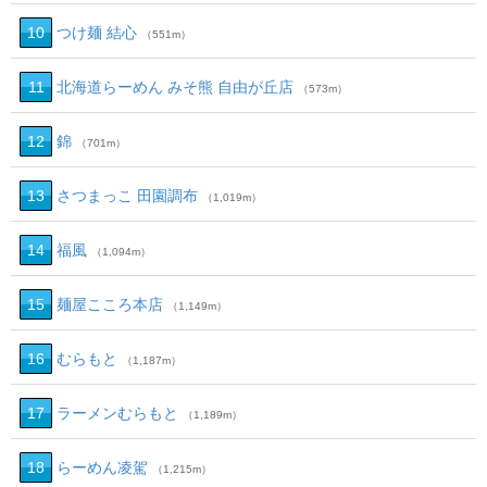
10
つけ麺 結心
（551m）
11
北海道らーめん みそ熊 自由が丘店
（573m）
12
錦
（701m）
13
さつまっこ 田園調布
（1,019m）
14
福風
（1,094m）
15
麺屋こころ本店
（1,149m）
16
むらもと
（1,187m）
17
ラーメンむらもと
（1,189m）
18
らーめん凌駕
（1,215m）