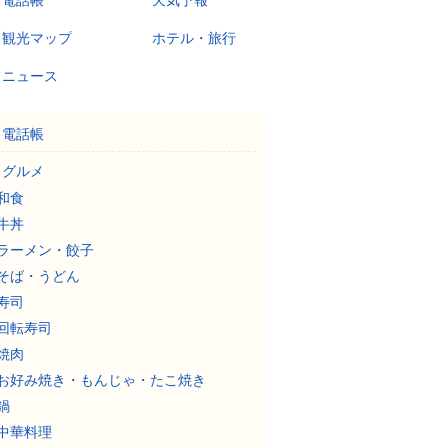
電話帳
天気予報
観光マップ
ホテル・旅行
ニュース
電話帳
グルメ
和食
牛丼
ラーメン・餃子
そば・うどん
寿司
回転寿司
焼肉
お好み焼き・もんじゃ・たこ焼き
鍋
中華料理