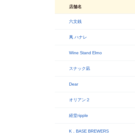
店舗名
六文銭
1
凧 ハナレ
2
Wine Stand Elmo
3
スナック凪
4
Dear
5
オリアン２
6
経堂ripple
7
K．BASE BREWERS
8