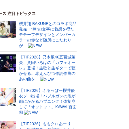
ース 注目トピックス
櫻井翔 BAKUNEとのコラボ商品
発売！“翔”の文字に着想を得た
モチーフデザインとメンバーカ
ラーの赤など随所にこだわり
が…
【TIF2026】乃木坂46五百城茉
央、奥田いろはの「カフェオー
レ」登場！生歌と生ギターで聴
かせる。赤えんぴつ作詞作曲の
あの曲を…
【TIF2026】ふるっぱー櫻井優
衣ソロ出場！バブルガンの泡が
顔にかかるハプニング！体制崩
して「オットット」KAWAII百面
相
【TIF2026】ももクロあーり