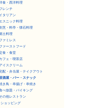
洋食・西洋料理
フレンチ
イタリアン
エスニック料理
割烹・料亭・懐石料理
郷土料理
ファミレス
ファーストフード
定食・食堂
カフェ・喫茶店
アイスクリーム
宅配・弁当屋・テイクアウト
居酒屋・バー・スナック
焼き鳥・串揚げ・串焼き
食べ放題・バイキング
その他レストラン
ショッピング