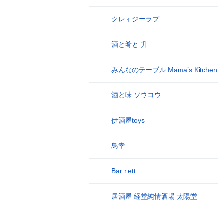
クレィジーラブ
9
酒と肴と 升
10
みんなのテーブル Mama’s Kitchen
11
酒と味 ソウコウ
12
伊酒屋toys
13
鳥幸
14
Bar nett
15
居酒屋 経堂純情酒場 太陽堂
16