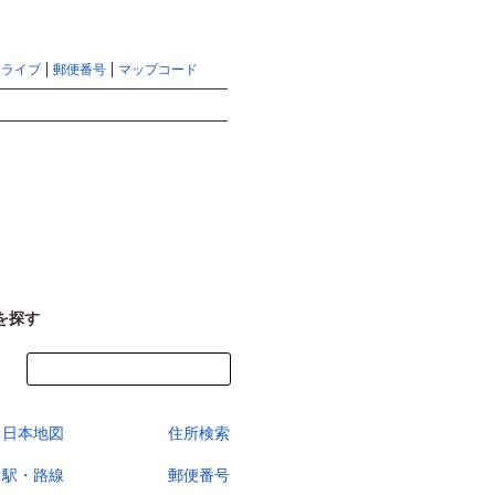
地図検索ならマピオントップ
ヘルプ
サイトマップ
ドライブ
郵便番号
マップコード
検索
を探す
今すぐ地図を見る
日本地図
住所検索
駅・路線
郵便番号