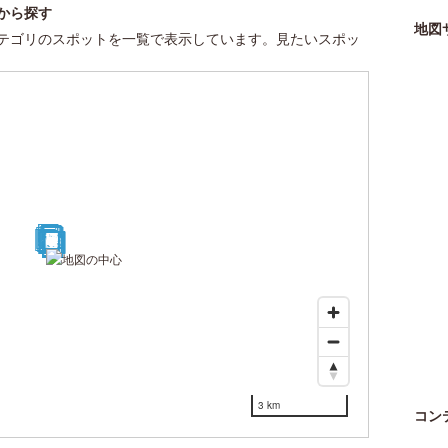
から探す
地図
テゴリのスポットを一覧で表示しています。見たいスポッ
27
28
15
17
14
11
12
22
5
7
8
29
21
10
6
1
13
2
3
4
16
9
18
19
20
23
24
25
26
30
3 km
コン