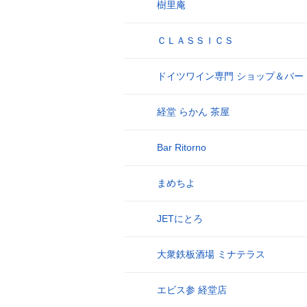
樹里庵
17
ＣＬＡＳＳＩＣＳ
18
ドイツワイン専門 ショップ＆バー
19
経堂 らかん 茶屋
20
Bar Ritorno
21
まめちよ
22
JETにとろ
23
大衆鉄板酒場 ミナテラス
24
エビス参 経堂店
25