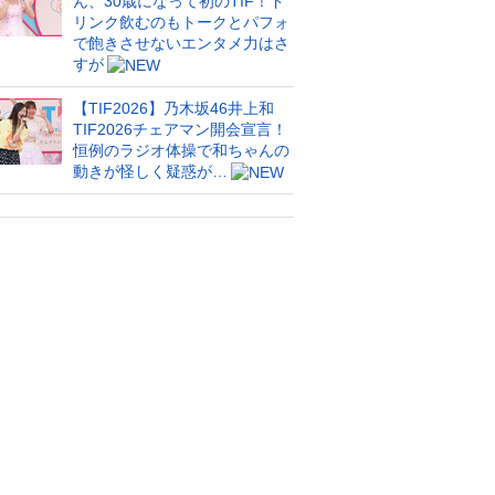
ん、30歳になって初のTIF！ド
リンク飲むのもトークとパフォ
で飽きさせないエンタメ力はさ
すが
【TIF2026】乃木坂46井上和
TIF2026チェアマン開会宣言！
恒例のラジオ体操で和ちゃんの
動きが怪しく疑惑が…