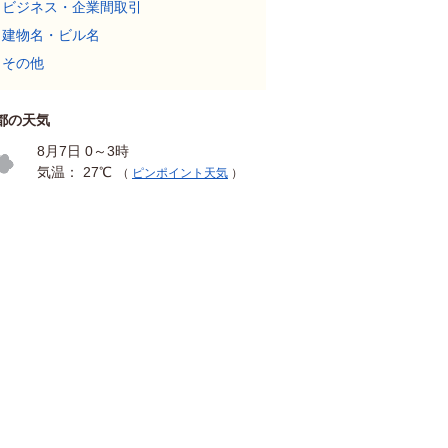
ビジネス・企業間取引
建物名・ビル名
その他
都の天気
8月7日 0～3時
気温： 27℃
（
ピンポイント天気
）