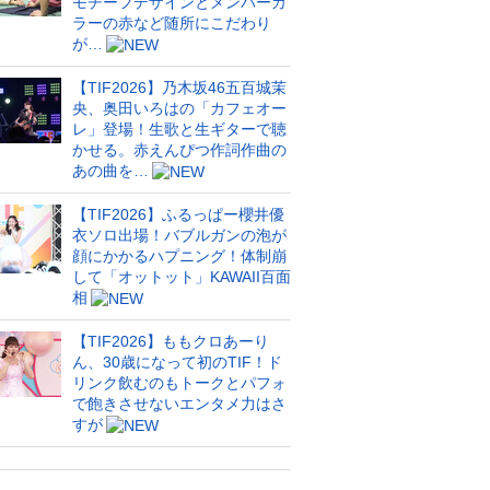
モチーフデザインとメンバーカ
ラーの赤など随所にこだわり
が…
【TIF2026】乃木坂46五百城茉
央、奥田いろはの「カフェオー
レ」登場！生歌と生ギターで聴
かせる。赤えんぴつ作詞作曲の
あの曲を…
【TIF2026】ふるっぱー櫻井優
衣ソロ出場！バブルガンの泡が
顔にかかるハプニング！体制崩
して「オットット」KAWAII百面
相
【TIF2026】ももクロあーり
ん、30歳になって初のTIF！ド
リンク飲むのもトークとパフォ
で飽きさせないエンタメ力はさ
すが