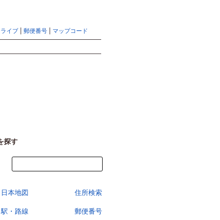
地図検索ならマピオントップ
ヘルプ
サイトマップ
ドライブ
郵便番号
マップコード
検索
を探す
今すぐ地図を見る
日本地図
住所検索
駅・路線
郵便番号