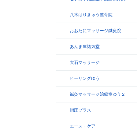
八木はりきゅう整骨院
9
おおたにマッサージ鍼灸院
10
あんま屋祐気堂
11
大石マッサージ
12
ヒーリングゆう
13
鍼灸マッサージ治療室ゆう２
14
指圧プラス
15
エース・ケア
16