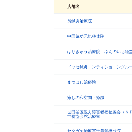
店舗名
翁鍼灸治療院
1
中国気功元気整体院
2
はりきゅう治療院 ぶんのいち経
3
ドッセ鍼灸コンディショニングル
4
まつはし治療院
5
癒しの和空間・癒鍼
6
世田谷区視力障害者福祉協会（Ｎ
7
世視協会館治療室
セタガヤ治療室千歳船橋分院
8