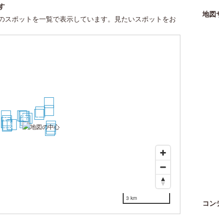
す
地図
のスポットを一覧で表示しています。見たいスポットをお
20
16
9
7
12
5
2
1
3
10
4
13
14
6
8
11
15
17
18
19
3 km
コン