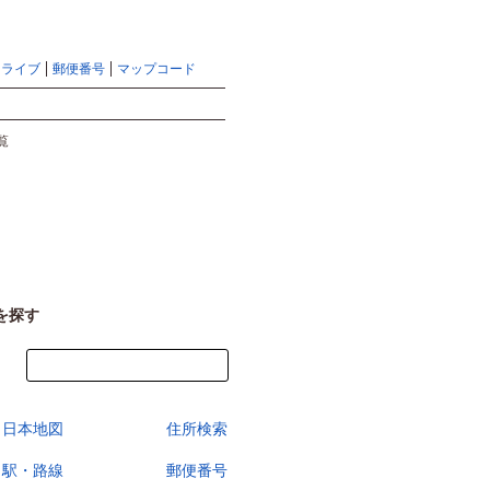
地図検索ならマピオントップ
ヘルプ
サイトマップ
ドライブ
郵便番号
マップコード
検索
覧
を探す
今すぐ地図を見る
日本地図
住所検索
駅・路線
郵便番号