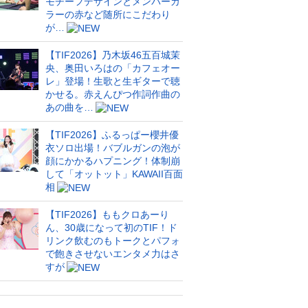
モチーフデザインとメンバーカ
ラーの赤など随所にこだわり
が…
【TIF2026】乃木坂46五百城茉
央、奥田いろはの「カフェオー
レ」登場！生歌と生ギターで聴
かせる。赤えんぴつ作詞作曲の
あの曲を…
【TIF2026】ふるっぱー櫻井優
衣ソロ出場！バブルガンの泡が
顔にかかるハプニング！体制崩
して「オットット」KAWAII百面
相
【TIF2026】ももクロあーり
ん、30歳になって初のTIF！ド
リンク飲むのもトークとパフォ
で飽きさせないエンタメ力はさ
すが