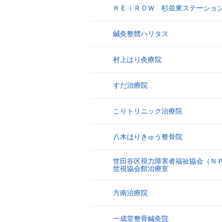
ＫＥｉＲＯＷ 杉並東ステーショ
17
鍼灸整體ハリタス
18
村上はり灸療院
19
すだ治療院
20
こりトリニック治療院
21
八木はりきゅう整骨院
22
世田谷区視力障害者福祉協会（Ｎ
23
世視協会館治療室
方南治療院
24
一成堂整骨鍼灸院
25