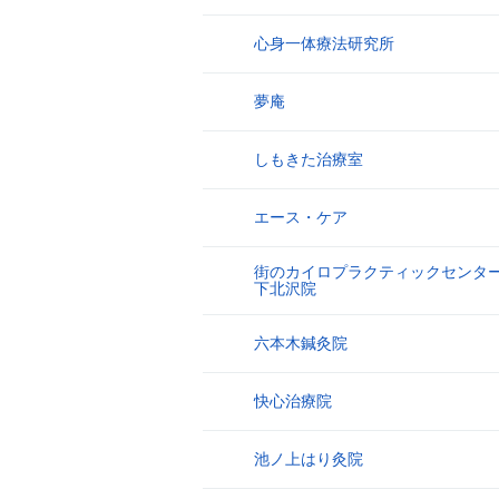
心身一体療法研究所
9
夢庵
10
しもきた治療室
11
エース・ケア
12
街のカイロプラクティックセンタ
13
下北沢院
六本木鍼灸院
14
快心治療院
15
池ノ上はり灸院
16