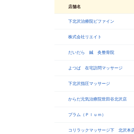
店舗名
下北沢治療院ビファイン
1
株式会社リエイト
2
だいだら 鍼 灸整骨院
3
よつば 在宅訪問マッサージ
4
下北沢指圧マッサージ
5
からだ元気治療院世田谷北沢店
6
プラム（Ｐｌｕｍ）
7
コリラックマッサージ下 北沢本
8