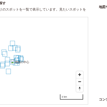
探す
地図
リのスポットを一覧で表示しています。見たいスポットを
24
20
17
21
18
19
14
1
2
13
8
9
15
16
4
5
7
6
3
10
11
12
22
23
25
3 km
コン