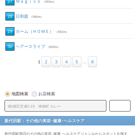
27
Ｍａｇｉｃｏ
（563m）
28
日和庭
（580m）
29
ホーム（ＨＯＭＥ）
（592m）
30
ヘアースライブ
（600m）
1
2
3
4
5
…
8
地図検索
お店検索
新代田駅：その他の美容･健康･ヘルスケア
新代田駅周辺のその他の美容･健康･ヘルスケアジャンルからスポットを探す