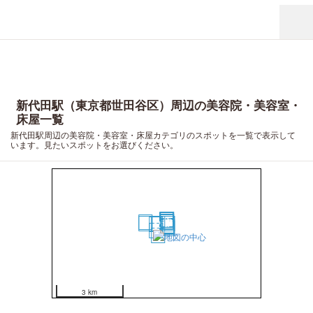
新代田駅（東京都世田谷区）周辺の美容院・美容室・
床屋一覧
新代田駅周辺の美容院・美容室・床屋カテゴリのスポットを一覧で表示して
います。見たいスポットをお選びください。
15
9
5
6
10
16
4
13
2
14
18
7
8
1
11
12
17
19
3
20
3 km