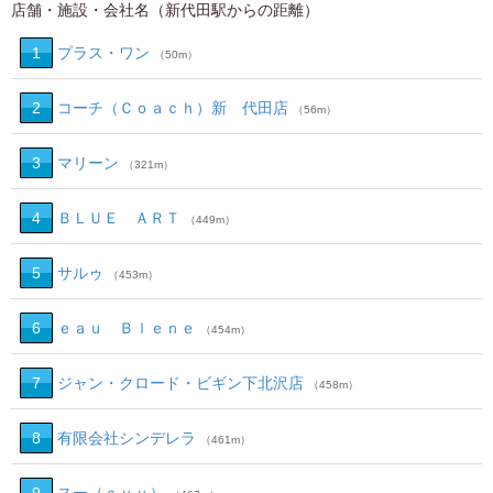
店舗・施設・会社名（新代田駅からの距離）
1
プラス・ワン
（50m）
2
コーチ（Ｃｏａｃｈ）新 代田店
（56m）
3
マリーン
（321m）
4
ＢＬＵＥ ＡＲＴ
（449m）
5
サルゥ
（453m）
6
ｅａｕ Ｂｌｅｎｅ
（454m）
7
ジャン・クロード・ビギン下北沢店
（458m）
8
有限会社シンデレラ
（461m）