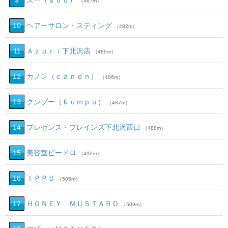
9
スー（ｓｕｕ）
（467m）
10
ヘアーサロン・スティング
（482m）
11
Ａｚｕｒｉ下北沢店
（486m）
12
カノン（ｃａｎｏｎ）
（486m）
13
クンプー（ｋｕｍｐｕ）
（487m）
14
プレゼンス・ブレインズ下北沢西口
（488m）
15
美容室ビードロ
（492m）
16
ＩＰＰＵ
（505m）
17
ＨＯＮＥＹ ＭＵＳＴＡＲＤ
（509m）