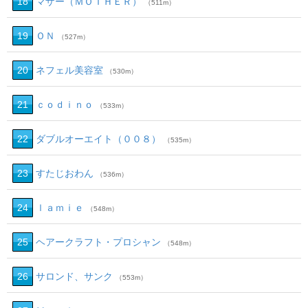
18
マザー（ＭＯＴＨＥＲ）
（511m）
19
ＯＮ
（527m）
20
ネフェル美容室
（530m）
21
ｃｏｄｉｎｏ
（533m）
22
ダブルオーエイト（００８）
（535m）
23
すたじおわん
（536m）
24
ｌａｍｉｅ
（548m）
25
ヘアークラフト・プロシャン
（548m）
26
サロンド、サンク
（553m）