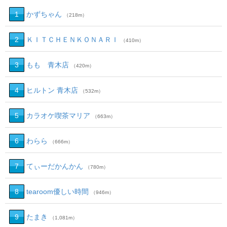
1
かずちゃん
（218m）
2
ＫＩＴＣＨＥＮＫＯＮＡＲＩ
（410m）
3
もも 青木店
（420m）
4
ヒルトン 青木店
（532m）
5
カラオケ喫茶マリア
（663m）
6
わらら
（666m）
7
てぃーだかんかん
（780m）
8
tearoom優しい時間
（946m）
9
たまき
（1,081m）