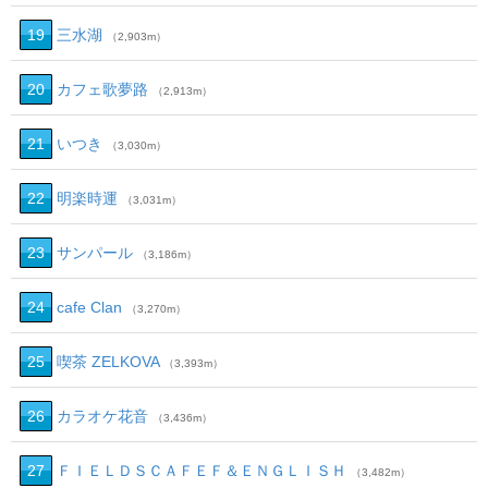
19
三水湖
（2,903m）
20
カフェ歌夢路
（2,913m）
21
いつき
（3,030m）
22
明楽時運
（3,031m）
23
サンパール
（3,186m）
24
cafe Clan
（3,270m）
25
喫茶 ZELKOVA
（3,393m）
26
カラオケ花音
（3,436m）
27
ＦＩＥＬＤＳＣＡＦＥＦ＆ＥＮＧＬＩＳＨ
（3,482m）