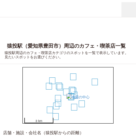
猿投駅（愛知県豊田市）周辺のカフェ・喫茶店一覧
猿投駅周辺のカフェ・喫茶店カテゴリのスポットを一覧で表示しています。
見たいスポットをお選びください。
11
14
19
9
17
8
2
3
4
1
7
5
6
10
12
15
16
13
18
20
3 km
店舗・施設・会社名（猿投駅からの距離）