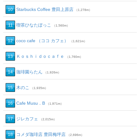
10
Starbucks Coffee 豊田上原店
（1,278m）
11
喫茶ひなたぼっこ
（1,560m）
12
coco cafe （ココ カフェ）
（1,621m）
13
Ｋｏｓｈｉｄｏｃａｆｅ
（1,760m）
14
珈琲園らたん
（1,926m）
15
木のこ
（1,935m）
16
Cafe Musu．B
（1,971m）
17
ジレカフェ
（2,015m）
18
コメダ珈琲店 豊田梅坪店
（2,696m）