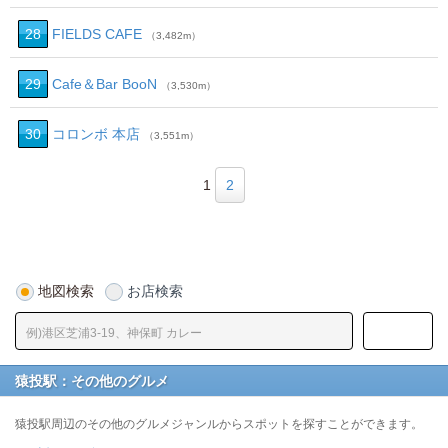
28
FIELDS CAFE
（3,482m）
29
Cafe＆Bar BooN
（3,530m）
30
コロンボ 本店
（3,551m）
1
2
地図検索
お店検索
猿投駅：その他のグルメ
猿投駅周辺のその他のグルメジャンルからスポットを探すことができます。