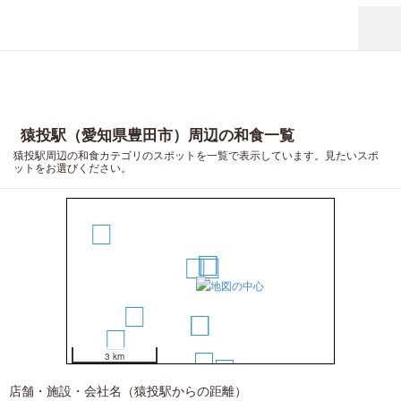
猿投駅（愛知県豊田市）周辺の和食一覧
猿投駅周辺の和食カテゴリのスポットを一覧で表示しています。見たいスポ
ットをお選びください。
10
2
3
1
4
7
5
6
11
3 km
8
9
店舗・施設・会社名（猿投駅からの距離）