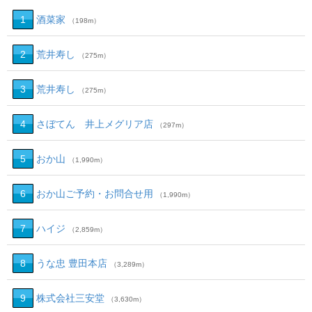
1
酒菜家
（198m）
2
荒井寿し
（275m）
3
荒井寿し
（275m）
4
さぼてん 井上メグリア店
（297m）
5
おか山
（1,990m）
6
おか山ご予約・お問合せ用
（1,990m）
7
ハイジ
（2,859m）
8
うな忠 豊田本店
（3,289m）
9
株式会社三安堂
（3,630m）