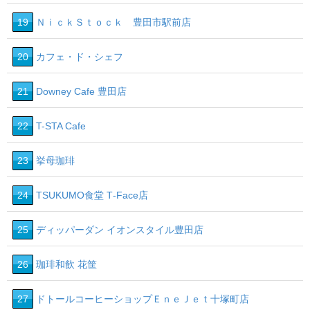
19
ＮｉｃｋＳｔｏｃｋ 豊田市駅前店
20
カフェ・ド・シェフ
21
Downey Cafe 豊田店
22
T-STA Cafe
23
挙母珈琲
24
TSUKUMO食堂 T‐Face店
25
ディッパーダン イオンスタイル豊田店
26
珈琲和飲 花筐
27
ドトールコーヒーショップＥｎｅＪｅｔ十塚町店