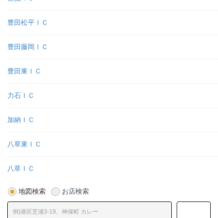
豊田松平ＩＣ
豊田藤岡ＩＣ
豊田東ＩＣ
力石ＩＣ
加納ＩＣ
八草東ＩＣ
八草ＩＣ
地図検索
お店検索