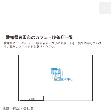
愛知県豊田市のカフェ・喫茶店一覧
愛知県豊田市のカフェ・喫茶店カテゴリのスポットを一覧で表示していま
す。見たいスポットをお選びください。
19
13
14
15
9
12
16
11
8
7
17
10
6
5
3
1
20
4
2
18
3 km
店舗・施設・会社名