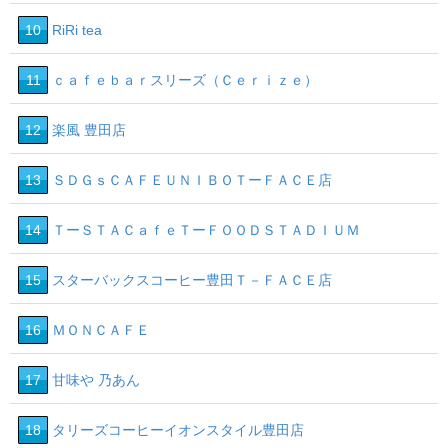
10
RiRi tea
11
ｃａｆｅｂａｒスリーズ（Ｃｅｒｉｚｅ）
12
楽風 豊田店
13
ＳＤＧｓＣＡＦＥＵＮＩＢＯＴーＦＡＣＥ店
14
ＴーＳＴＡＣａｆｅＴーＦＯＯＤＳＴＡＤＩＵＭ
15
スターバックスコーヒー豊田Ｔ－ＦＡＣＥ店
16
ＭＯＮＣＡＦＥ
17
甘味や 乃あん
18
タリーズコーヒーイオンスタイル豊田店