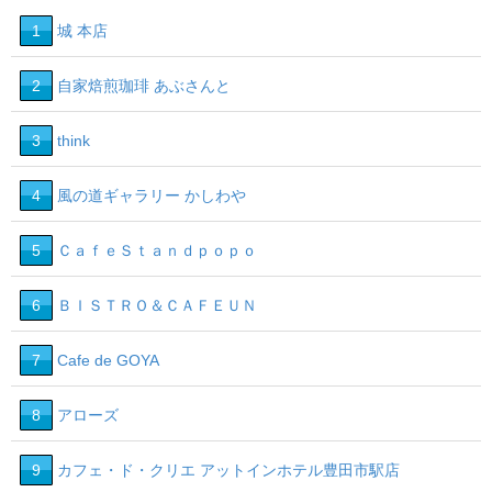
1
城 本店
2
自家焙煎珈琲 あぶさんと
3
think
4
風の道ギャラリー かしわや
5
ＣａｆｅＳｔａｎｄｐｏｐｏ
6
ＢＩＳＴＲＯ＆ＣＡＦＥＵＮ
7
Cafe de GOYA
8
アローズ
9
カフェ・ド・クリエ アットインホテル豊田市駅店