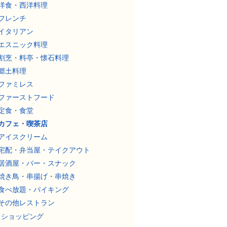
洋食・西洋料理
フレンチ
イタリアン
エスニック料理
割烹・料亭・懐石料理
郷土料理
ファミレス
ファーストフード
定食・食堂
カフェ・喫茶店
アイスクリーム
宅配・弁当屋・テイクアウト
居酒屋・バー・スナック
焼き鳥・串揚げ・串焼き
食べ放題・バイキング
その他レストラン
ショッピング