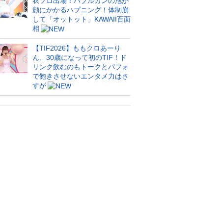
衣ソロ出場！バブルガンの泡が
顔にかかるハプニング！体制崩
して「オットット」KAWAII百面
相
【TIF2026】ももクロあーり
ん、30歳になって初のTIF！ド
リンク飲むのもトークとパフォ
で飽きさせないエンタメ力はさ
すが