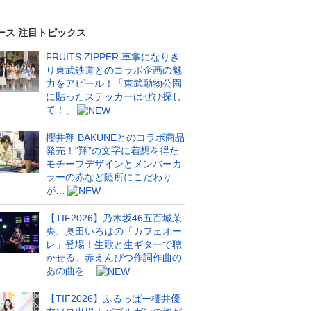
ース 注目トピックス
FRUITS ZIPPER 車掌になりき
り東武鉄道とのコラボ企画の魅
力をアピール！「東武動物公園
に貼ったステッカーはぜひ探し
て！」
櫻井翔 BAKUNEとのコラボ商品
発売！“翔”の文字に着想を得た
モチーフデザインとメンバーカ
ラーの赤など随所にこだわり
が…
【TIF2026】乃木坂46五百城茉
央、奥田いろはの「カフェオー
レ」登場！生歌と生ギターで聴
かせる。赤えんぴつ作詞作曲の
あの曲を…
【TIF2026】ふるっぱー櫻井優