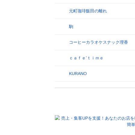
元町珈琲飯田の離れ
26
駒
27
コーヒーカラオケスナック理香
28
ｃａｆｅ’ｔｉｍｅ
29
KURANO
30