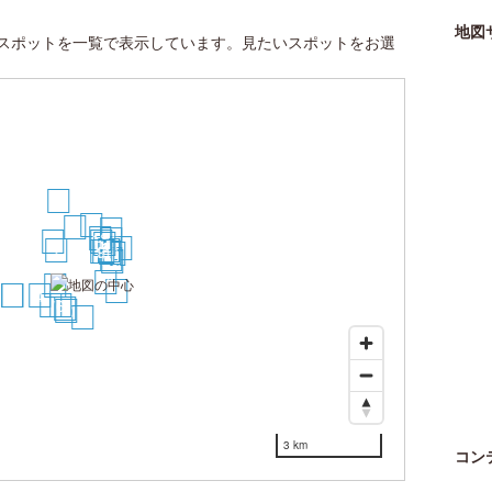
地図
スポットを一覧で表示しています。見たいスポットをお選
27
15
5
28
13
25
3
12
14
30
1
17
18
11
9
19
24
20
23
16
2
29
21
22
4
7
6
8
10
26
3 km
コン