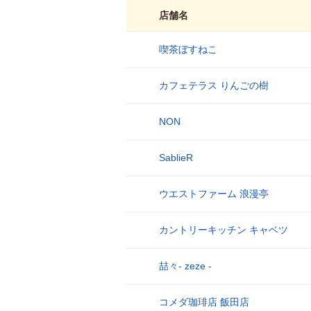
店舗名
喫茶ぼすねこ
1
カフェテラス りんごの樹
2
NON
3
SablieR
4
ウエストファーム 浪漫亭
5
カントリーキッチン キャベツ
6
喆々- zeze -
7
コメダ珈琲店 飯田店
8