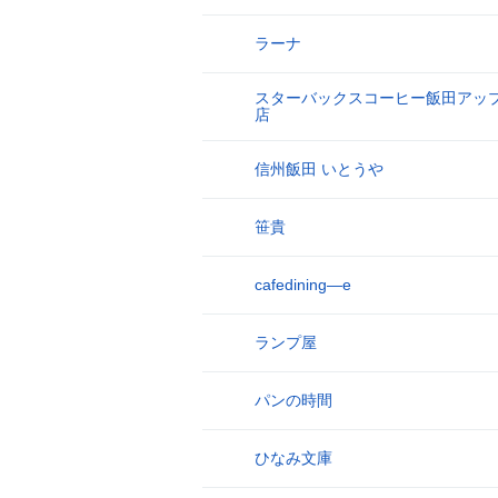
ラーナ
9
スターバックスコーヒー飯田アッ
10
店
信州飯田 いとうや
11
笹貴
12
cafedining―e
13
ランプ屋
14
パンの時間
15
ひなみ文庫
16