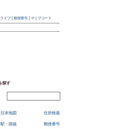
地図検索ならマピオントップ
ヘルプ
サイトマップ
ドライブ
郵便番号
マップコード
検索
を探す
今すぐ地図を見る
日本地図
住所検索
駅・路線
郵便番号