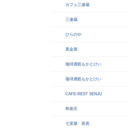
カフェ三連蔵
17
三連蔵
18
ひらのや
19
黒金屋
20
珈琲酒処もかとけい
21
珈琲酒処もかとけい
22
CAFE-REST SENJU
23
和泉庄
24
七里屋 茶房
25