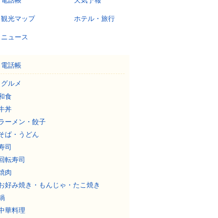
電話帳
天気予報
観光マップ
ホテル・旅行
ニュース
電話帳
グルメ
和食
牛丼
ラーメン・餃子
そば・うどん
寿司
回転寿司
焼肉
お好み焼き・もんじゃ・たこ焼き
鍋
中華料理