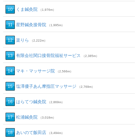
10
くま鍼灸院
（1,976m）
11
星野鍼灸接骨院
（1,995m）
12
楽りら
（2,222m）
13
有限会社関口接骨院福祉サービス
（2,385m）
14
マキ・マッサージ院
（2,566m）
15
塩澤優子あん摩指圧マッサージ
（2,769m）
16
はらてつ鍼灸院
（2,869m）
17
松浦鍼灸院
（3,018m）
18
あいのて飯田店
（3,494m）