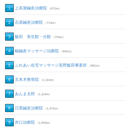
1
上茶屋鍼灸治療院
（671m）
2
石原鍼灸治療院
（713m）
3
飯田 長生館・分館
（754m）
4
幅鍼灸マッサージ治療院
（942m）
5
ふれあい在宅マッサージ長野飯田事業所
（961m）
6
五本木整骨院
（1,114m）
7
あんま太郎
（1,114m）
8
日置鍼灸治療院
（1,472m）
9
井口治療院
（1,654m）