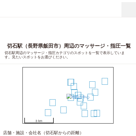
切石駅（長野県飯田市）周辺のマッサージ・指圧一覧
切石駅周辺のマッサージ・指圧カテゴリのスポットを一覧で表示していま
す。見たいスポットをお選びください。
20
4
5
14
3
15
1
6
7
13
2
8
9
11
12
10
17
19
16
18
3 km
店舗・施設・会社名（切石駅からの距離）