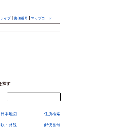
地図検索ならマピオントップ
ヘルプ
サイトマップ
ドライブ
郵便番号
マップコード
検索
を探す
今すぐ地図を見る
日本地図
住所検索
駅・路線
郵便番号