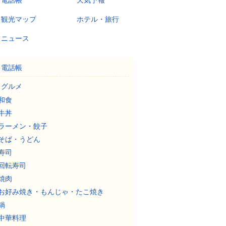
電話帳
天気予報
観光マップ
ホテル・旅行
ニュース
電話帳
グルメ
和食
牛丼
ラーメン・餃子
そば・うどん
寿司
回転寿司
焼肉
お好み焼き・もんじゃ・たこ焼き
鍋
中華料理