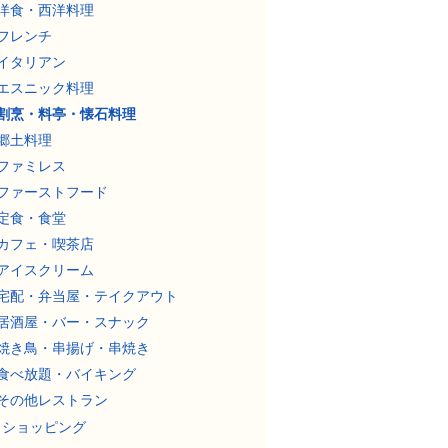
洋食・西洋料理
フレンチ
イタリアン
エスニック料理
割烹・料亭・懐石料理
郷土料理
ファミレス
ファーストフード
定食・食堂
カフェ・喫茶店
アイスクリーム
宅配・弁当屋・テイクアウト
居酒屋・バー・スナック
焼き鳥・串揚げ・串焼き
食べ放題・バイキング
その他レストラン
ショッピング