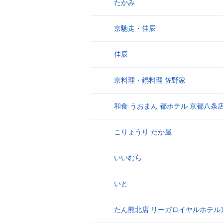
たかみ
8
京馳走・佳辰
9
佳辰
10
京料理・鍋料理 佐野家
11
和食 うおまん 都ホテル 京都八条
12
こりょうり たか屋
13
いいむら
14
いと
15
たん熊北店 リーガロイヤルホテル
16