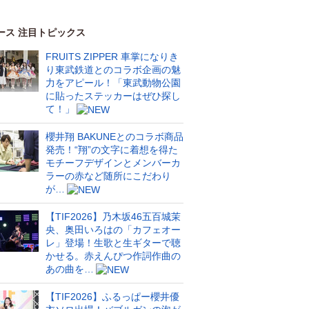
ース 注目トピックス
FRUITS ZIPPER 車掌になりき
り東武鉄道とのコラボ企画の魅
力をアピール！「東武動物公園
に貼ったステッカーはぜひ探し
て！」
櫻井翔 BAKUNEとのコラボ商品
発売！“翔”の文字に着想を得た
モチーフデザインとメンバーカ
ラーの赤など随所にこだわり
が…
【TIF2026】乃木坂46五百城茉
央、奥田いろはの「カフェオー
レ」登場！生歌と生ギターで聴
かせる。赤えんぴつ作詞作曲の
あの曲を…
【TIF2026】ふるっぱー櫻井優