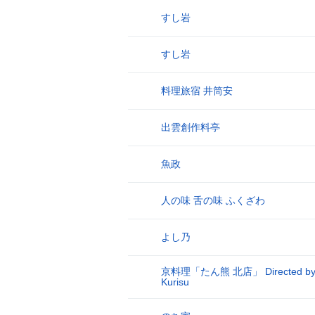
すし岩
17
すし岩
18
料理旅宿 井筒安
19
出雲創作料亭
20
魚政
21
人の味 舌の味 ふくざわ
22
よし乃
23
京料理「たん熊 北店」 Directed b
24
Kurisu