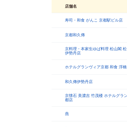
店舗名
寿司・和食 がんこ 京都駅ビル店
1
京都和久傳
2
京料理・本家生ゆば料理 松山閣 松
3
伊勢丹店
ホテルグランヴィア京都 和食 浮橋
4
和久傳伊勢丹店
5
京懐石 美濃吉 竹茂楼 ホテルグラ
6
都店
燕
7