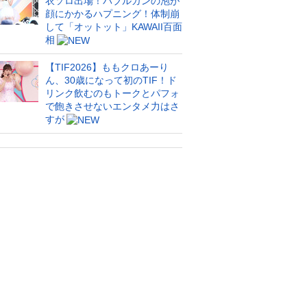
衣ソロ出場！バブルガンの泡が
顔にかかるハプニング！体制崩
して「オットット」KAWAII百面
相
【TIF2026】ももクロあーり
ん、30歳になって初のTIF！ド
リンク飲むのもトークとパフォ
で飽きさせないエンタメ力はさ
すが