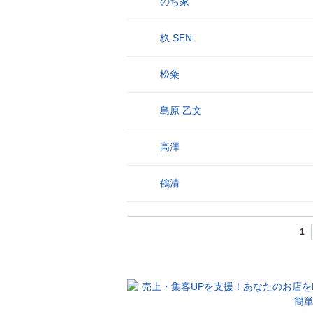
のち家
25
杦 SEN
26
松粂
27
島原 乙文
28
高澤
29
鶴清
30
1