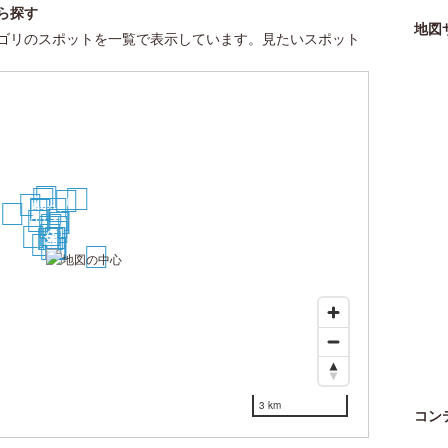
ら探す
地図
ゴリのスポットを一覧で表示しています。見たいスポット
27
25
30
26
24
23
21
22
28
19
20
17
18
15
13
14
11
6
16
4
5
3
2
1
12
7
8
10
9
29
3 km
コン