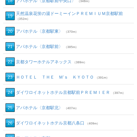
18
アパホテル〈京都駅前中央口〉
（348m）
天然温泉花蛍の湯ドーミーインＰＲＥＭＩＵＭ京都駅前
19
（352m）
20
アパホテル〈京都駅東〉
（370m）
21
アパホテル〈京都駅前〉
（385m）
22
京都タワーホテルアネックス
（389m）
23
ＨＯＴＥＬ ＴＨＥ Ｍ’ｓ ＫＹＯＴＯ
（391m）
24
ダイワロイネットホテル京都駅前ＰＲＥＭＩＥＲ
（397m）
25
アパホテル〈京都駅北〉
（407m）
26
ダイワロイネットホテル京都八条口
（409m）