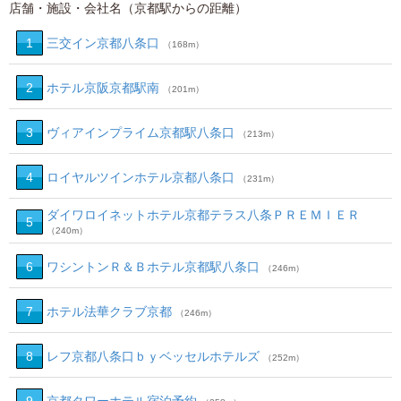
店舗・施設・会社名（京都駅からの距離）
1
三交イン京都八条口
（168m）
2
ホテル京阪京都駅南
（201m）
3
ヴィアインプライム京都駅八条口
（213m）
4
ロイヤルツインホテル京都八条口
（231m）
ダイワロイネットホテル京都テラス八条ＰＲＥＭＩＥＲ
5
（240m）
6
ワシントンＲ＆Ｂホテル京都駅八条口
（246m）
7
ホテル法華クラブ京都
（246m）
8
レフ京都八条口ｂｙベッセルホテルズ
（252m）