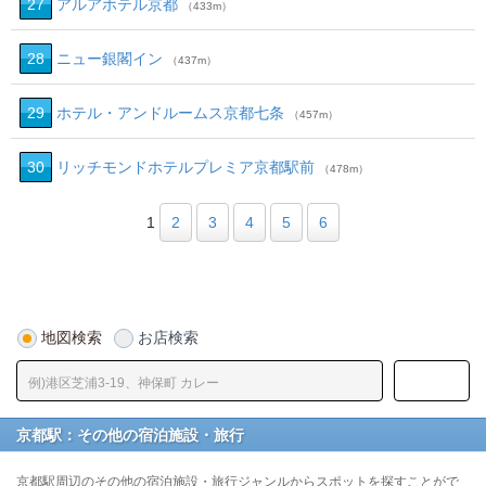
27
アルアホテル京都
（433m）
28
ニュー銀閣イン
（437m）
29
ホテル・アンドルームス京都七条
（457m）
30
リッチモンドホテルプレミア京都駅前
（478m）
1
2
3
4
5
6
地図検索
お店検索
京都駅：その他の宿泊施設・旅行
京都駅周辺のその他の宿泊施設・旅行ジャンルからスポットを探すことがで