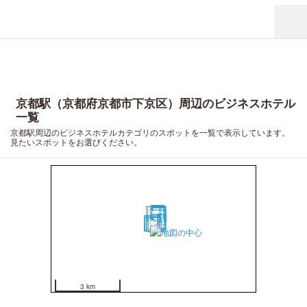
京都駅（京都府京都市下京区）周辺のビジネスホテル
一覧
京都駅周辺のビジネスホテルカテゴリのスポットを一覧で表示しています。
見たいスポットをお選びください。
18
20
7
9
16
19
17
13
11
10
5
14
2
1
12
8
4
3
15
6
3 km