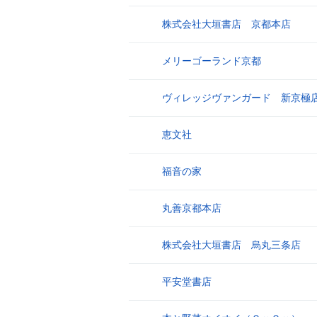
株式会社大垣書店 京都本店
17
メリーゴーランド京都
18
ヴィレッジヴァンガード 新京極
19
恵文社
20
福音の家
21
丸善京都本店
22
株式会社大垣書店 烏丸三条店
23
平安堂書店
24