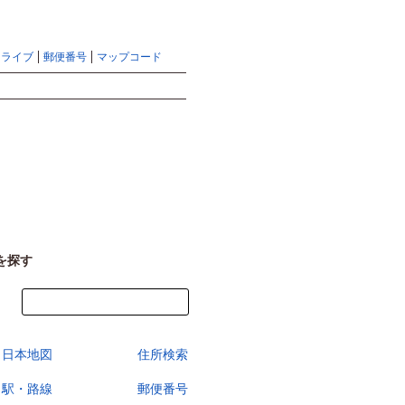
地図検索ならマピオントップ
ヘルプ
サイトマップ
ドライブ
郵便番号
マップコード
検索
を探す
今すぐ地図を見る
日本地図
住所検索
駅・路線
郵便番号