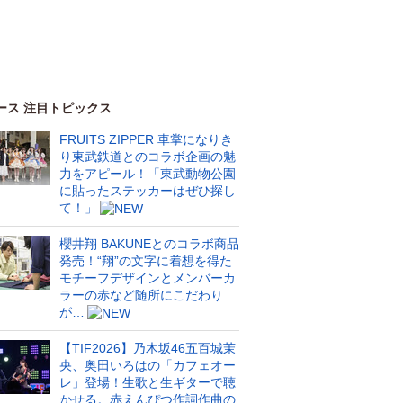
ース 注目トピックス
FRUITS ZIPPER 車掌になりき
り東武鉄道とのコラボ企画の魅
力をアピール！「東武動物公園
に貼ったステッカーはぜひ探し
て！」
櫻井翔 BAKUNEとのコラボ商品
発売！“翔”の文字に着想を得た
モチーフデザインとメンバーカ
ラーの赤など随所にこだわり
が…
【TIF2026】乃木坂46五百城茉
央、奥田いろはの「カフェオー
レ」登場！生歌と生ギターで聴
かせる。赤えんぴつ作詞作曲の