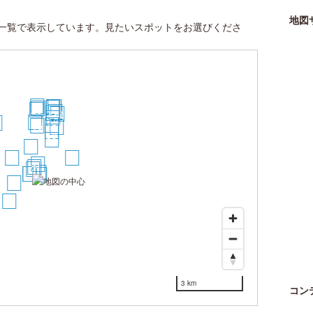
地図
一覧で表示しています。見たいスポットをお選びくださ
27
29
30
28
25
23
24
21
22
19
17
6
16
15
18
13
11
8
9
12
3
1
2
4
6
7
5
10
14
3 km
コン