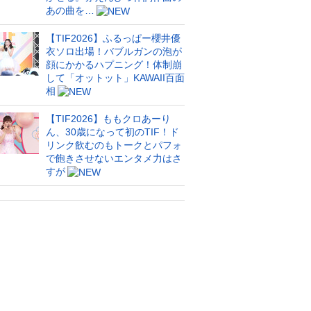
あの曲を…
【TIF2026】ふるっぱー櫻井優
衣ソロ出場！バブルガンの泡が
顔にかかるハプニング！体制崩
して「オットット」KAWAII百面
相
【TIF2026】ももクロあーり
ん、30歳になって初のTIF！ド
リンク飲むのもトークとパフォ
で飽きさせないエンタメ力はさ
すが