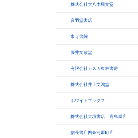
株式会社大八木興文堂
8
音羽堂書店
9
東寺書院
10
藤井文政堂
11
有限会社カスガ東林書房
12
株式会社井上文鴻堂
13
ホワイトブックス
14
株式会社大垣書店 高島屋店
15
信長書店四条河原町店
16