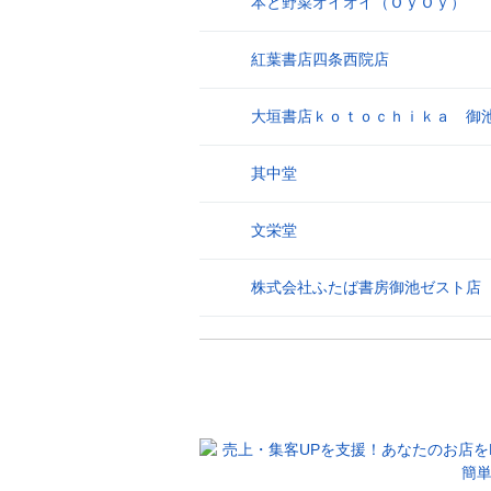
本と野菜オイオイ（ＯｙＯｙ）
25
紅葉書店四条西院店
26
大垣書店ｋｏｔｏｃｈｉｋａ 御
27
其中堂
28
文栄堂
29
株式会社ふたば書房御池ゼスト店
30