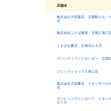
店舗名
株式会社大垣書店 京都駅ビル・
1
店
株式会社ふたば書房 京都八条口
2
くまざわ書店 京都ポルタ店
3
アバンティブックセンター 京都
4
コミックショック八条口店
5
株式会社大垣書店 イオンモール
6
店
ヴィレッジヴァンガード イオン
7
ＯＴＯ