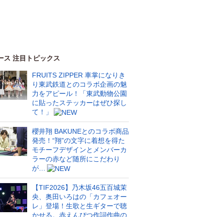
ース 注目トピックス
FRUITS ZIPPER 車掌になりき
り東武鉄道とのコラボ企画の魅
力をアピール！「東武動物公園
に貼ったステッカーはぜひ探し
て！」
櫻井翔 BAKUNEとのコラボ商品
発売！“翔”の文字に着想を得た
モチーフデザインとメンバーカ
ラーの赤など随所にこだわり
が…
【TIF2026】乃木坂46五百城茉
央、奥田いろはの「カフェオー
レ」登場！生歌と生ギターで聴
かせる。赤えんぴつ作詞作曲の