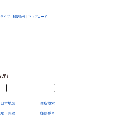
地図検索ならマピオントップ
ヘルプ
サイトマップ
ドライブ
郵便番号
マップコード
検索
を探す
今すぐ地図を見る
日本地図
住所検索
駅・路線
郵便番号