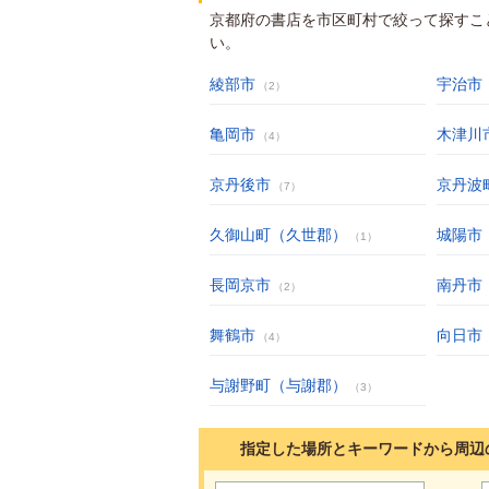
京都府の書店を市区町村で絞って探すこ
い。
綾部市
宇治市
（2）
亀岡市
木津川
（4）
京丹後市
京丹波
（7）
久御山町（久世郡）
城陽市
（1）
長岡京市
南丹市
（2）
舞鶴市
向日市
（4）
与謝野町（与謝郡）
（3）
指定した場所とキーワードから周辺