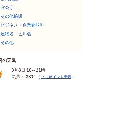
官公庁
その他施設
ビジネス・企業間取引
建物名・ビル名
その他
府の天気
8月8日 18～21時
気温： 33℃
（
ピンポイント天気
）