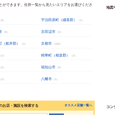
とができます。住所一覧から見たいエリアをお選びくださ
地図
宇治田原町（綴喜郡）
（6）
（1）
市
京田辺市
（6）
（3）
町（船井郡）
京都市
（1）
（104）
精華町（相楽郡）
（2）
（2）
福知山市
（2）
（6）
八幡市
（2）
（1）
のお店・施設を検索する
オススメ店舗一覧へ
コン