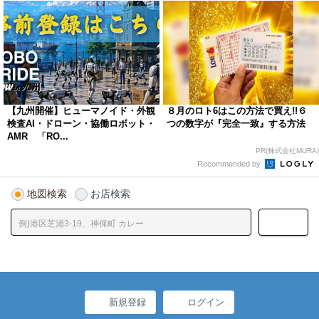
【九州開催】ヒューマノイド・外観
８月のロト6はこの方法で買え!!６
検査AI・ドローン・協働ロボット・
つの数字が『完全一致』する方法
AMR 「RO...
PR(株式会社MURA)
Recommended by
地図検索
お店検索
新規登録
ログイン