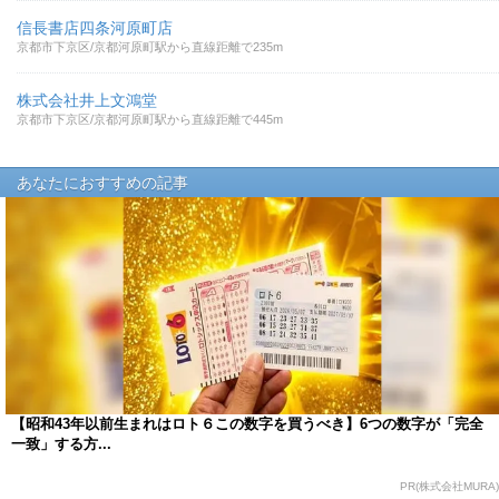
信長書店四条河原町店
京都市下京区/京都河原町駅から直線距離で235m
株式会社井上文鴻堂
京都市下京区/京都河原町駅から直線距離で445m
あなたにおすすめの記事
【昭和43年以前生まれはロト６この数字を買うべき】6つの数字が「完全
一致」する方...
PR(株式会社MURA)