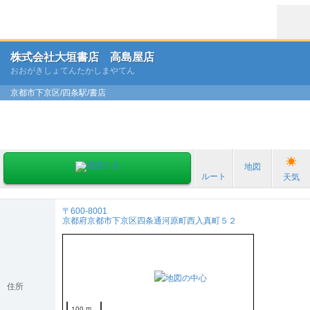
株式会社大垣書店 高島屋店
おおがきしょてんたかしまやてん
京都市下京区/四条駅/書店
地図
ルート
天気
〒600-8001
京都府京都市下京区四条通河原町西入真町５２
住所
100 m