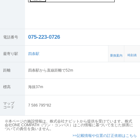
075-223-0726
電話番号
最寄り駅
四条駅
時刻表
乗換案内
距離
四条駅から直線距離で52m
標高
海抜
37
m
マップ
7 586 795*82
コード
※本ページの施設情報は、株式会社ナビットから提供を受けています。株式
会社ONE COMPATH（ワン・コンパス）はこの情報に基づいて生じた損害に
ついての責任を負いません。
>>記載情報や位置の訂正依頼はこちら