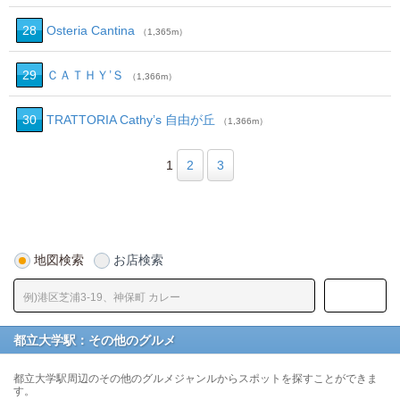
28
Osteria Cantina
（1,365m）
29
ＣＡＴＨＹ’Ｓ
（1,366m）
30
TRATTORIA Cathy’s 自由が丘
（1,366m）
1
2
3
地図検索
お店検索
都立大学駅：その他のグルメ
都立大学駅周辺のその他のグルメジャンルからスポットを探すことができま
す。