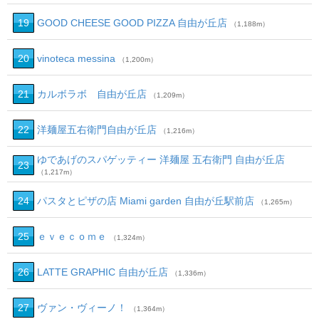
19
GOOD CHEESE GOOD PIZZA 自由が丘店
（1,188m）
20
vinoteca messina
（1,200m）
21
カルボラボ 自由が丘店
（1,209m）
22
洋麺屋五右衛門自由が丘店
（1,216m）
ゆであげのスパゲッティー 洋麺屋 五右衛門 自由が丘店
23
（1,217m）
24
パスタとピザの店 Miami garden 自由が丘駅前店
（1,265m）
25
ｅｖｅｃｏｍｅ
（1,324m）
26
LATTE GRAPHIC 自由が丘店
（1,336m）
27
ヴァン・ヴィーノ！
（1,364m）