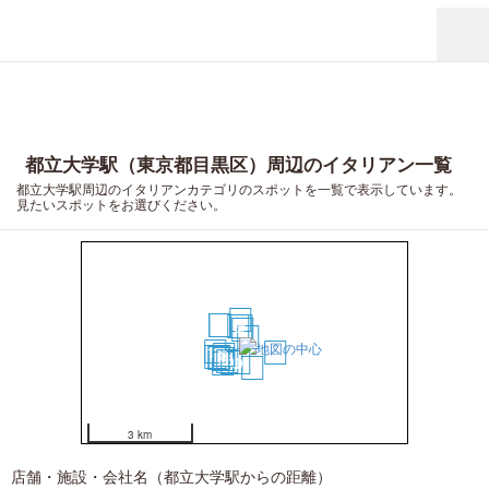
都立大学駅（東京都目黒区）周辺のイタリアン一覧
都立大学駅周辺のイタリアンカテゴリのスポットを一覧で表示しています。
見たいスポットをお選びください。
4
6
7
3
2
1
5
13
16
8
19
14
17
15
12
11
10
9
20
18
3 km
店舗・施設・会社名（都立大学駅からの距離）