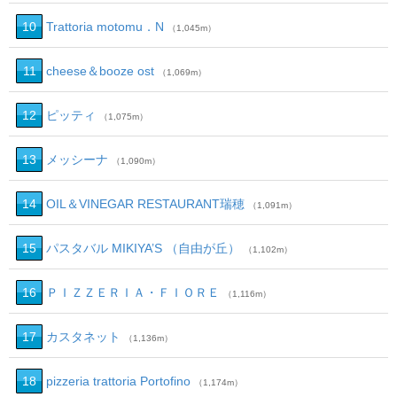
10
Trattoria motomu．N
（1,045m）
11
cheese＆booze ost
（1,069m）
12
ピッティ
（1,075m）
13
メッシーナ
（1,090m）
14
OIL＆VINEGAR RESTAURANT瑞穂
（1,091m）
15
パスタバル MIKIYA’S （自由が丘）
（1,102m）
16
ＰＩＺＺＥＲＩＡ・ＦＩＯＲＥ
（1,116m）
17
カスタネット
（1,136m）
18
pizzeria trattoria Portofino
（1,174m）