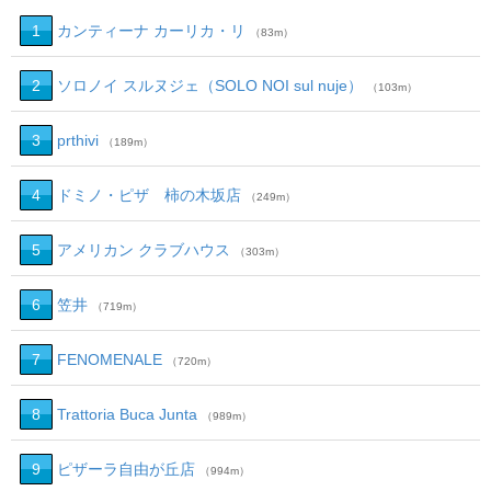
1
カンティーナ カーリカ・リ
（83m）
2
ソロノイ スルヌジェ（SOLO NOI sul nuje）
（103m）
3
prthivi
（189m）
4
ドミノ・ピザ 柿の木坂店
（249m）
5
アメリカン クラブハウス
（303m）
6
笠井
（719m）
7
FENOMENALE
（720m）
8
Trattoria Buca Junta
（989m）
9
ピザーラ自由が丘店
（994m）