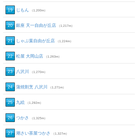
19
じもん
（1,200m）
20
銀座 天一自由が丘店
（1,217m）
21
しゃぶ葉自由が丘店
（1,224m）
22
松屋 大岡山店
（1,263m）
23
八沢川
（1,270m）
24
蒲焼割烹 八沢川
（1,271m）
25
九絵
（1,292m）
26
つかさ
（1,325m）
27
潮さい茶屋つかさ
（1,327m）