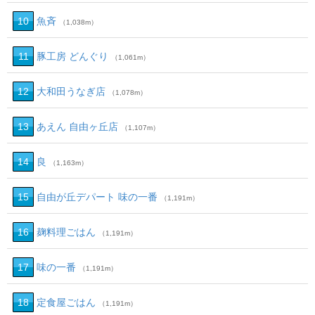
10
魚斉
（1,038m）
11
豚工房 どんぐり
（1,061m）
12
大和田うなぎ店
（1,078m）
13
あえん 自由ヶ丘店
（1,107m）
14
良
（1,163m）
15
自由が丘デパート 味の一番
（1,191m）
16
麹料理ごはん
（1,191m）
17
味の一番
（1,191m）
18
定食屋ごはん
（1,191m）