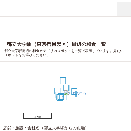
都立大学駅（東京都目黒区）周辺の和食一覧
都立大学駅周辺の和食カテゴリのスポットを一覧で表示しています。見たい
スポットをお選びください。
4
1
3
2
5
7
12
8
13
10
11
14
9
6
15
16
17
18
19
20
3 km
店舗・施設・会社名（都立大学駅からの距離）