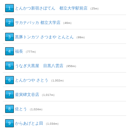
1
とんかつ新宿さぼてん 都立大学駅前店
（25m）
2
サカナバッカ 都立大学店
（46m）
3
黒豚トンカツ さつまや とんとん
（99m）
4
福長
（777m）
5
うなぎ大黒屋 目黒八雲店
（956m）
6
とんかつや さとう
（1,002m）
7
釜寅碑文谷店
（1,017m）
8
佐とう
（1,024m）
9
からあげとよ田
（1,034m）