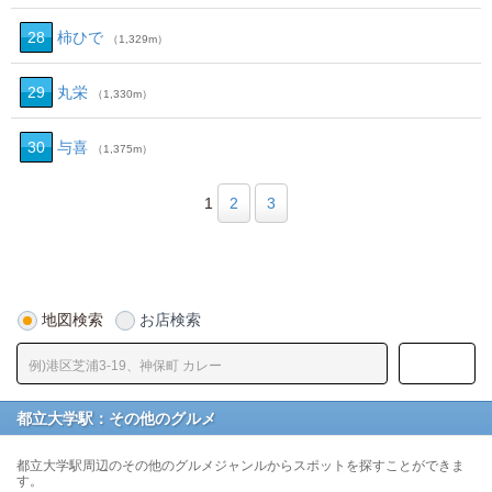
28
柿ひで
（1,329m）
29
丸栄
（1,330m）
30
与喜
（1,375m）
1
2
3
地図検索
お店検索
都立大学駅：その他のグルメ
都立大学駅周辺のその他のグルメジャンルからスポットを探すことができま
す。