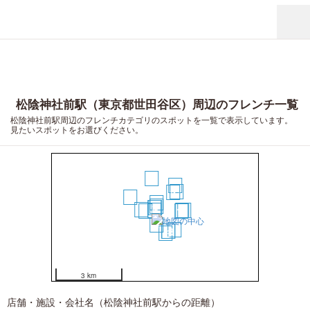
松陰神社前駅（東京都世田谷区）周辺のフレンチ一覧
松陰神社前駅周辺のフレンチカテゴリのスポットを一覧で表示しています。
見たいスポットをお選びください。
17
20
11
9
14
5
3
2
1
7
4
15
18
6
10
8
19
12
13
16
3 km
店舗・施設・会社名（松陰神社前駅からの距離）