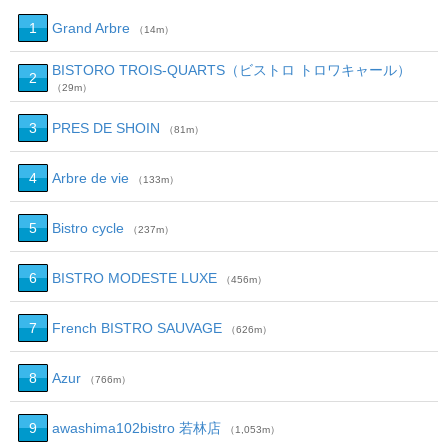
1
Grand Arbre
（14m）
BISTORO TROIS‐QUARTS（ビストロ トロワキャール）
2
（29m）
3
PRES DE SHOIN
（81m）
4
Arbre de vie
（133m）
5
Bistro cycle
（237m）
6
BISTRO MODESTE LUXE
（456m）
7
French BISTRO SAUVAGE
（626m）
8
Azur
（766m）
9
awashima102bistro 若林店
（1,053m）