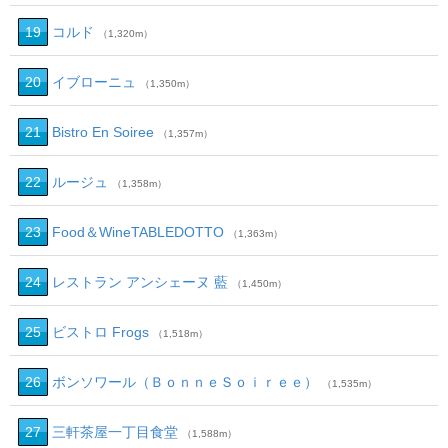
19
コルド
（1,320m）
20
イブローニュ
（1,350m）
21
Bistro En Soiree
（1,357m）
22
ルージュ
（1,358m）
23
Food＆WineTABLEDOTTO
（1,363m）
24
レストラン アンシェーヌ 藍
（1,450m）
25
ビストロ Frogs
（1,518m）
26
ボンソワール（ＢｏｎｎｅＳｏｉｒｅｅ）
（1,535m）
27
三軒茶屋一丁目食堂
（1,588m）