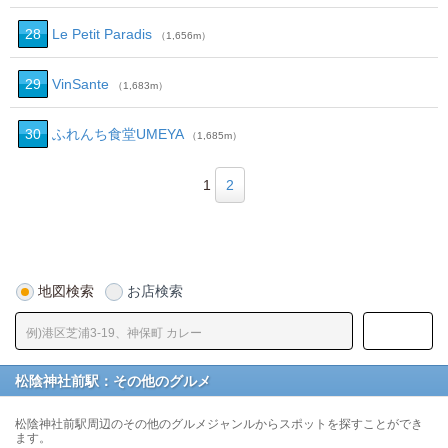
28
Le Petit Paradis
（1,656m）
29
VinSante
（1,683m）
30
ふれんち食堂UMEYA
（1,685m）
1
2
地図検索
お店検索
松陰神社前駅：その他のグルメ
松陰神社前駅周辺のその他のグルメジャンルからスポットを探すことができ
ます。