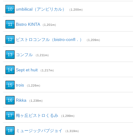
10
umbilical（アンビリカル）
（1,200m）
11
Bistro KINTA
（1,201m）
12
ビストロコンフル（bistro‐confl．）
（1,209m）
13
コンフル
（1,211m）
14
Sept et huit
（1,217m）
15
trois
（1,226m）
16
Rikka
（1,238m）
17
梅ヶ丘ビストロくるみ
（1,299m）
18
ミュージックパブジョイ
（1,319m）