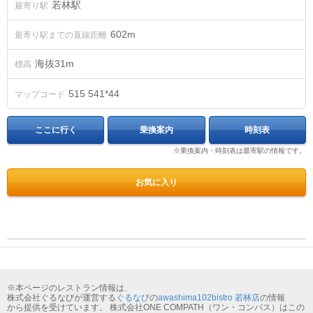
若林駅
最寄り駅
602m
最寄り駅までの直線距離
海抜
31
m
標高
515 541*44
マップコード
ここに行く
乗換案内
時刻表
※乗換案内・時刻表は最寄駅の情報です。
お気に入り
※本ページのレストラン情報は、
株式会社ぐるなびが運営する
ぐるなび
の
awashima102bistro 若林店
の情報
から提供を受けています。 株式会社ONE COMPATH（ワン・コンパス）はこの