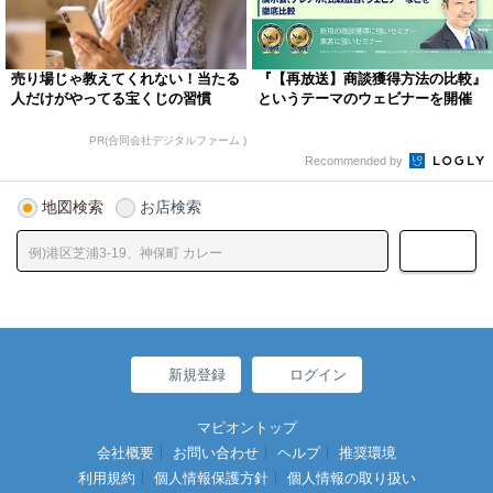
売り場じゃ教えてくれない！当たる
『【再放送】商談獲得方法の比較』
人だけがやってる宝くじの習慣
というテーマのウェビナーを開催
PR(合同会社デジタルファーム )
Recommended by
地図検索
お店検索
新規登録
ログイン
マピオントップ
会社概要
お問い合わせ
ヘルプ
推奨環境
利用規約
個人情報保護方針
個人情報の取り扱い