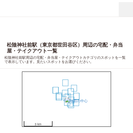
松陰神社前駅（東京都世田谷区）周辺の宅配・弁当
屋・テイクアウト一覧
松陰神社前駅周辺の宅配・弁当屋・テイクアウトカテゴリのスポットを一覧
で表示しています。見たいスポットをお選びください。
20
14
16
17
18
4
5
2
9
12
13
1
10
8
3
6
7
19
11
15
3 km