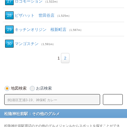
27
ロコモーション
（1,522m）
28
ピザハット 世田谷店
（1,525m）
29
キッチンオリジン 桜新町店
（1,587m）
30
マンゴスチン
（1,591m）
1
2
地図検索
お店検索
松陰神社前駅：その他のグルメ
松陰神社前駅周辺のその他のグルメジャンルからスポットを探すことができ