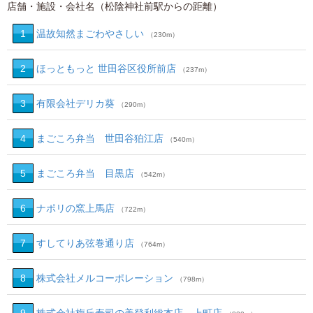
店舗・施設・会社名（松陰神社前駅からの距離）
1
温故知然まごわやさしい
（230m）
2
ほっともっと 世田谷区役所前店
（237m）
3
有限会社デリカ葵
（290m）
4
まごころ弁当 世田谷狛江店
（540m）
5
まごころ弁当 目黒店
（542m）
6
ナポリの窯上馬店
（722m）
7
すしてりあ弦巻通り店
（764m）
8
株式会社メルコーポレーション
（798m）