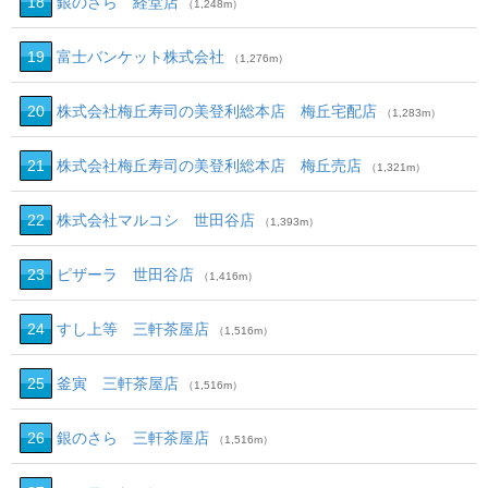
18
銀のさら 経堂店
（1,248m）
19
富士バンケット株式会社
（1,276m）
20
株式会社梅丘寿司の美登利総本店 梅丘宅配店
（1,283m）
21
株式会社梅丘寿司の美登利総本店 梅丘売店
（1,321m）
22
株式会社マルコシ 世田谷店
（1,393m）
23
ピザーラ 世田谷店
（1,416m）
24
すし上等 三軒茶屋店
（1,516m）
25
釜寅 三軒茶屋店
（1,516m）
26
銀のさら 三軒茶屋店
（1,516m）