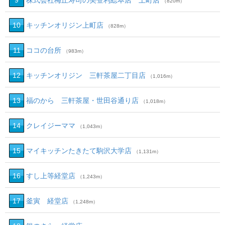
9
株式会社梅丘寿司の美登利総本店 上町店
（820m）
10
キッチンオリジン上町店
（828m）
11
ココの台所
（983m）
12
キッチンオリジン 三軒茶屋二丁目店
（1,016m）
13
福のから 三軒茶屋・世田谷通り店
（1,018m）
14
クレイジーママ
（1,043m）
15
マイキッチンたきたて駒沢大学店
（1,131m）
16
すし上等経堂店
（1,243m）
17
釜寅 経堂店
（1,248m）