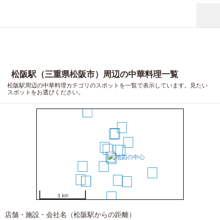
松阪駅（三重県松阪市）周辺の中華料理一覧
松阪駅周辺の中華料理カテゴリのスポットを一覧で表示しています。見たい
スポットをお選びください。
17
11
8
7
9
2
1
3
5
4
6
12
10
19
18
13
15
16
14
3 km
20
店舗・施設・会社名（松阪駅からの距離）