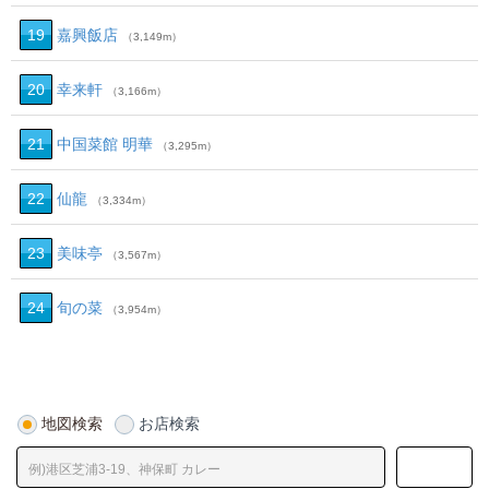
19
嘉興飯店
（3,149m）
20
幸来軒
（3,166m）
21
中国菜館 明華
（3,295m）
22
仙龍
（3,334m）
23
美味亭
（3,567m）
24
旬の菜
（3,954m）
地図検索
お店検索