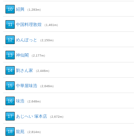
10
紹興
（1,283m）
11
中国料理敦煌
（1,461m）
12
めんぽっと
（2,150m）
13
神仙閣
（2,177m）
14
劉さん家
（2,446m）
15
中華屋味浩
（2,646m）
16
味浩
（2,648m）
17
あじへい 塚本店
（2,672m）
18
龍苑
（2,814m）