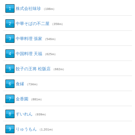
1
株式会社味珍
（198m）
2
中華そばの不二屋
（358m）
3
中華料理 張家
（546m）
4
中国料理 天福
（625m）
5
餃子の王将 松阪店
（682m）
6
食縁
（734m）
7
金香園
（881m）
8
すいれん
（939m）
9
りゅうもん
（1,201m）