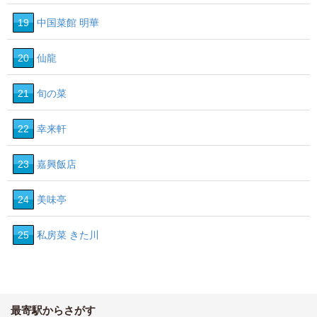
19
中国菜館 明華
20
仙龍
21
旬の菜
22
幸来軒
23
嘉興飯店
24
美味亭
25
私房菜 きた川
最寄駅からさがす