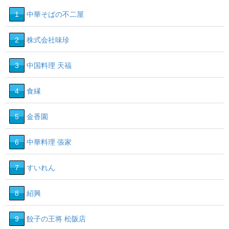
1
中華そばの不二屋
2
株式会社味珍
3
中国料理 天福
4
食縁
5
金香園
6
中華料理 張家
7
すいれん
8
紹興
9
餃子の王将 松阪店