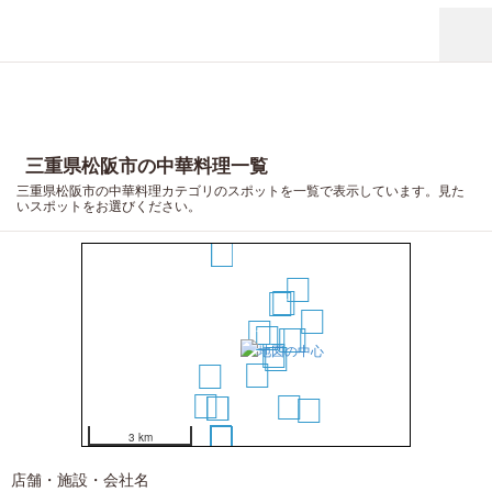
三重県松阪市の中華料理一覧
三重県松阪市の中華料理カテゴリのスポットを一覧で表示しています。見た
いスポットをお選びください。
13
11
7
5
12
1
2
6
9
3
4
8
10
16
17
14
15
18
19
20
3 km
店舗・施設・会社名