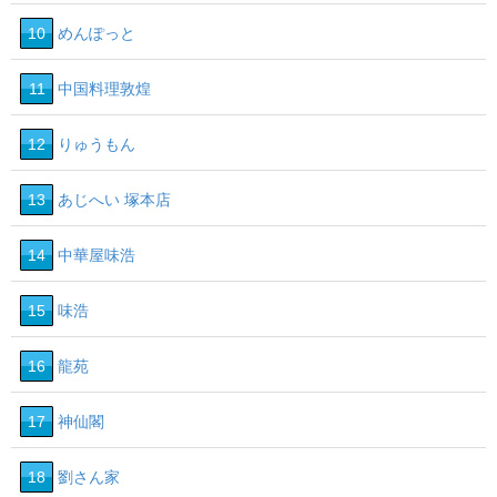
10
めんぽっと
11
中国料理敦煌
12
りゅうもん
13
あじへい 塚本店
14
中華屋味浩
15
味浩
16
龍苑
17
神仙閣
18
劉さん家