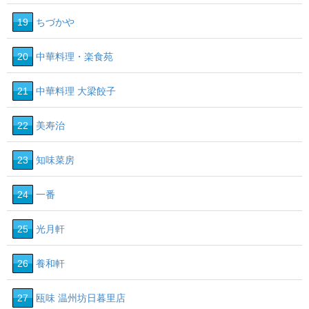
19
ちづかや
20
中華料理・楽食苑
21
中華料理 大梁餃子
22
美寿治
23
知味菜房
24
一番
25
光月軒
26
養和軒
27
瓯味 温州坊日暮里店