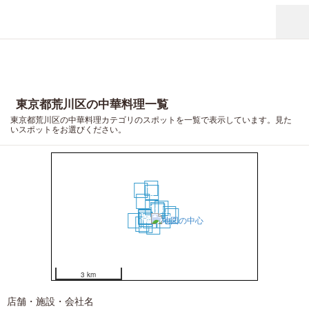
東京都荒川区の中華料理一覧
東京都荒川区の中華料理カテゴリのスポットを一覧で表示しています。見た
いスポットをお選びください。
14
19
9
5
1
4
2
3
12
15
6
7
10
11
20
8
13
18
17
16
3 km
店舗・施設・会社名