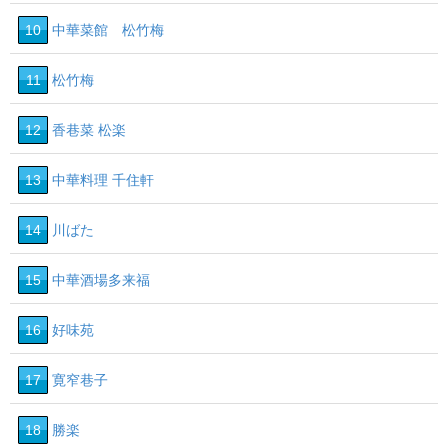
10
中華菜館 松竹梅
11
松竹梅
12
香巷菜 松楽
13
中華料理 千住軒
14
川ばた
15
中華酒場多来福
16
好味苑
17
寛窄巷子
18
勝楽