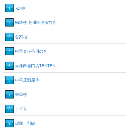
1
光栄軒
2
徳勝楼 荒川区役所前店
3
合家福
4
中華＆喫茶川の音
5
天津飯専門店TENTEN
6
中華居酒屋 剣
7
栄華楼
8
すずき
9
虎髭 別館