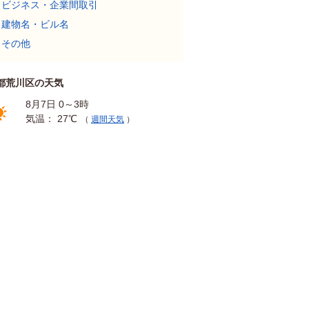
ビジネス・企業間取引
建物名・ビル名
その他
都荒川区の天気
8月7日 0～3時
気温： 27℃
（
週間天気
）