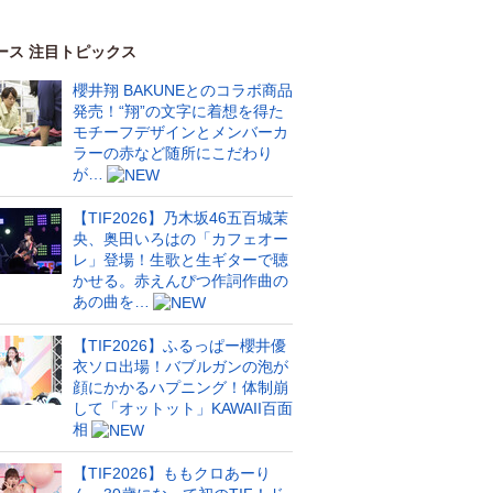
ース 注目トピックス
櫻井翔 BAKUNEとのコラボ商品
発売！“翔”の文字に着想を得た
モチーフデザインとメンバーカ
ラーの赤など随所にこだわり
が…
【TIF2026】乃木坂46五百城茉
央、奥田いろはの「カフェオー
レ」登場！生歌と生ギターで聴
かせる。赤えんぴつ作詞作曲の
あの曲を…
【TIF2026】ふるっぱー櫻井優
衣ソロ出場！バブルガンの泡が
顔にかかるハプニング！体制崩
して「オットット」KAWAII百面
相
【TIF2026】ももクロあーり