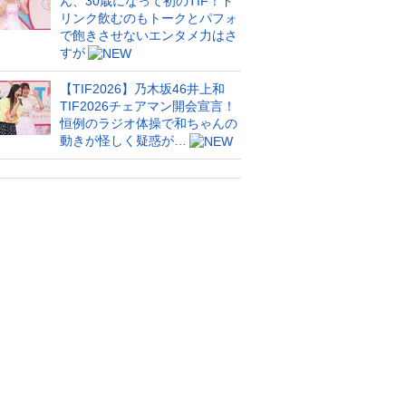
ん、30歳になって初のTIF！ド
リンク飲むのもトークとパフォ
で飽きさせないエンタメ力はさ
すが
【TIF2026】乃木坂46井上和
TIF2026チェアマン開会宣言！
恒例のラジオ体操で和ちゃんの
動きが怪しく疑惑が…