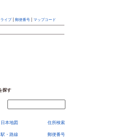
地図検索ならマピオントップ
ヘルプ
サイトマップ
ドライブ
郵便番号
マップコード
検索
を探す
今すぐ地図を見る
日本地図
住所検索
駅・路線
郵便番号